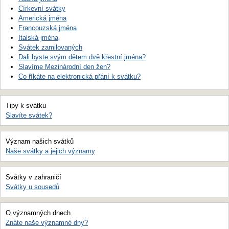
Církevní svátky
Americká jména
Francouzská jména
Italská jména
Svátek zamilovaných
Dali byste svým dětem dvě křestní jména?
Slavíme Mezinárodní den žen?
Co říkáte na elektronická přání k svátku?
Tipy k svátku
Slavíte svátek?
Význam našich svátků
Naše svátky a jejich významy
Svátky v zahraničí
Svátky u sousedů
O významných dnech
Znáte naše významné dny?