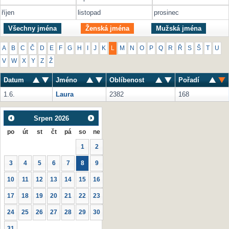
říjen
listopad
prosinec
Všechny jména
Ženská jména
Mužská jména
A
B
C
Č
D
E
F
G
H
I
J
K
L
M
N
O
P
Q
R
Ř
S
Š
T
U
V
W
X
Y
Z
Ž
Datum
Jméno
Oblíbenost
Pořadí
1.6.
Laura
2382
168
Srpen
2026
po
út
st
čt
pá
so
ne
1
2
3
4
5
6
7
8
9
10
11
12
13
14
15
16
17
18
19
20
21
22
23
24
25
26
27
28
29
30
31