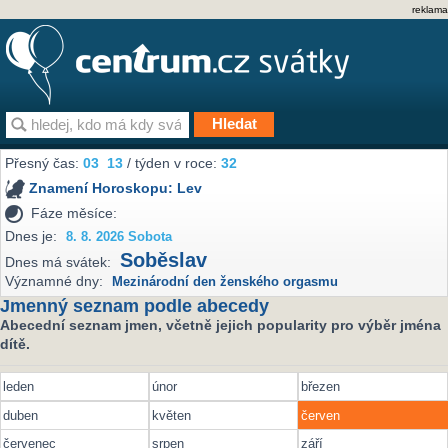
reklama
Přesný čas:
03
13
/ týden v roce:
32
Znamení Horoskopu:
Lev
Fáze měsíce:
Dnes je:
8. 8. 2026 Sobota
Soběslav
Dnes má svátek:
Významné dny:
Mezinárodní den ženského orgasmu
Jmenný seznam podle abecedy
Abecední seznam jmen, včetně jejich popularity pro výběr jména
dítě.
leden
únor
březen
duben
květen
červen
červenec
srpen
září