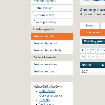
Kalendář svátků
Státní svátky
Jmenný sez
Abecední seznam
Významné dny
Školní prázdniny
leden
Hledáte jméno
červenec
Jména pro děti
Všechny jmén
Jména dle četnosti
Jména dle popularity
A
B
C
Č
D
W
X
Y
Z
Ž
Zvířecí kalendář
Jméno pro kočku
Datum
Jméno pro psa
10.7.
Nejnovější příspěvky
Den vzniku
Československa
Dušičky
Velikonoce