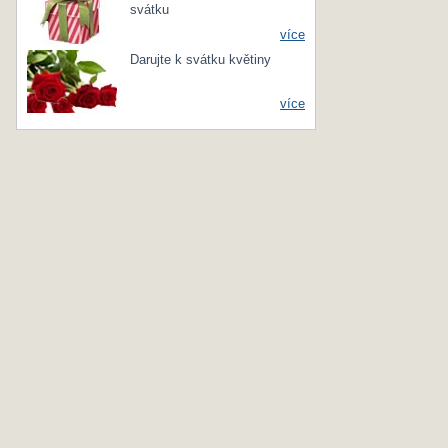
svátku
více
Darujte k svátku květiny
více