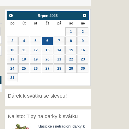
Srpen
2026
po
út
st
čt
pá
so
ne
1
2
3
4
5
6
7
8
9
10
11
12
13
14
15
16
17
18
19
20
21
22
23
24
25
26
27
28
29
30
31
Dárek k svátku se slevou!
Najisto: Tipy na dárky k svátku
Klasické i netradiční dárky k