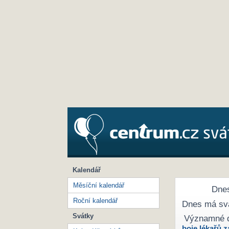
Kalendář
Měsíční kalendář
Dnes
Roční kalendář
Dnes má sv
Svátky
Významné 
boje lékařů z