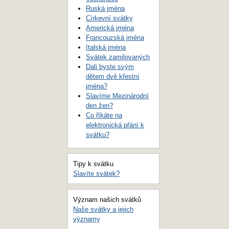
Ruská jména
Církevní svátky
Americká jména
Francouzská jména
Italská jména
Svátek zamilovaných
Dali byste svým
dětem dvě křestní
jména?
Slavíme Mezinárodní
den žen?
Co říkáte na
elektronická přání k
svátku?
Tipy k svátku
Slavíte svátek?
Význam našich svátků
Naše svátky a jejich
významy