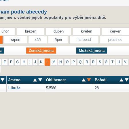
nam podle abecedy
 jmen, včetně jejich popularity pro výběr jména dítě.
únor
březen
duben
květen
červen
srpen
září
říjen
listopad
prosinec
a
Ženská jména
Mužská jména
E
F
G
H
I
J
K
L
M
N
O
P
Q
R
Ř
S
Š
T
U
V
Jméno
Oblíbenost
Pořadí
Libuše
53586
28