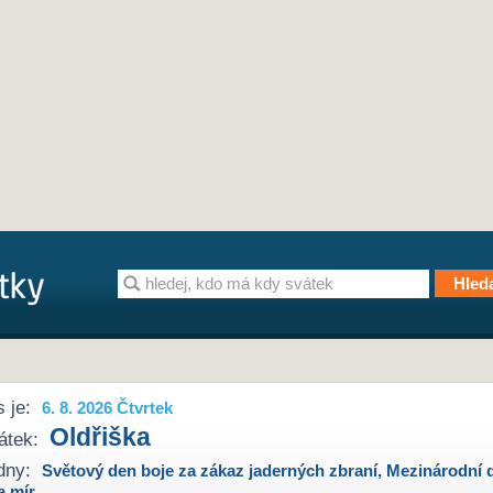
 je:
6. 8. 2026 Čtvrtek
Oldřiška
átek:
dny:
Světový den boje za zákaz jaderných zbraní
,
Mezinárodní 
a mír