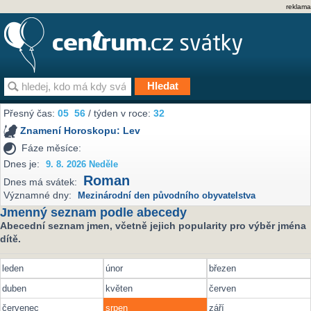
reklama
Přesný čas:
05
56
/ týden v roce:
32
Znamení Horoskopu:
Lev
Fáze měsíce:
Dnes je:
9. 8. 2026 Neděle
Roman
Dnes má svátek:
Významné dny:
Mezinárodní den původního obyvatelstva
Jmenný seznam podle abecedy
Abecední seznam jmen, včetně jejich popularity pro výběr jména
dítě.
leden
únor
březen
duben
květen
červen
červenec
srpen
září