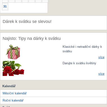
31
Dárek k svátku se slevou!
Najisto: Tipy na dárky k svátku
Klasické i netradiční dárky k
svátku
více
Darujte k svátku květiny
více
Kalendář
Měsíční kalendář
Roční kalendář