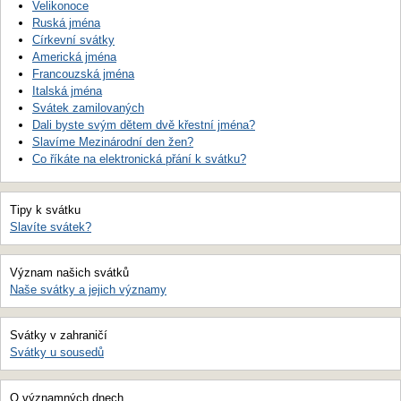
Velikonoce
Ruská jména
Církevní svátky
Americká jména
Francouzská jména
Italská jména
Svátek zamilovaných
Dali byste svým dětem dvě křestní jména?
Slavíme Mezinárodní den žen?
Co říkáte na elektronická přání k svátku?
Tipy k svátku
Slavíte svátek?
Význam našich svátků
Naše svátky a jejich významy
Svátky v zahraničí
Svátky u sousedů
O významných dnech