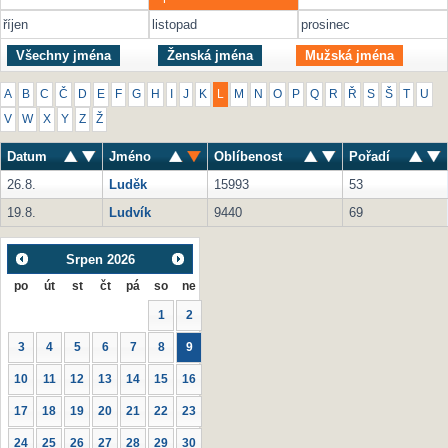
říjen
listopad
prosinec
Všechny jména
Ženská jména
Mužská jména
A
B
C
Č
D
E
F
G
H
I
J
K
L
M
N
O
P
Q
R
Ř
S
Š
T
U
V
W
X
Y
Z
Ž
Datum
Jméno
Oblíbenost
Pořadí
26.8.
Luděk
15993
53
19.8.
Ludvík
9440
69
Srpen
2026
po
út
st
čt
pá
so
ne
1
2
3
4
5
6
7
8
9
10
11
12
13
14
15
16
17
18
19
20
21
22
23
24
25
26
27
28
29
30