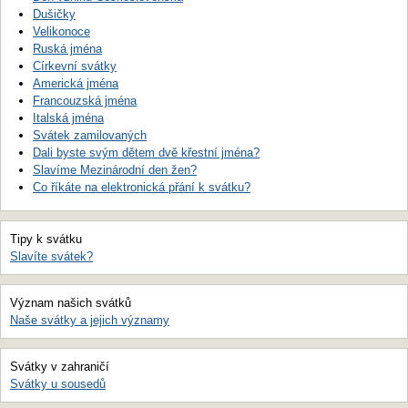
Dušičky
Velikonoce
Ruská jména
Církevní svátky
Americká jména
Francouzská jména
Italská jména
Svátek zamilovaných
Dali byste svým dětem dvě křestní jména?
Slavíme Mezinárodní den žen?
Co říkáte na elektronická přání k svátku?
Tipy k svátku
Slavíte svátek?
Význam našich svátků
Naše svátky a jejich významy
Svátky v zahraničí
Svátky u sousedů