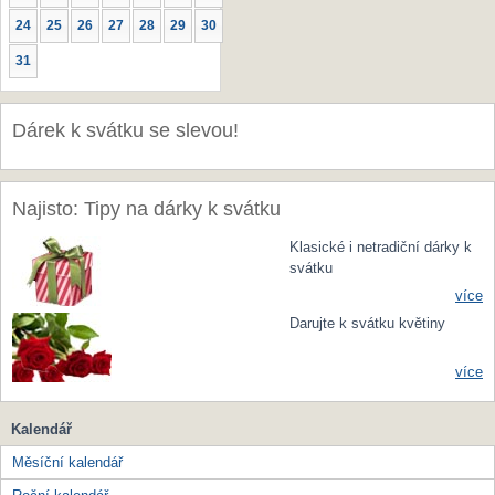
24
25
26
27
28
29
30
31
Dárek k svátku se slevou!
Najisto: Tipy na dárky k svátku
Klasické i netradiční dárky k
svátku
více
Darujte k svátku květiny
více
Kalendář
Měsíční kalendář