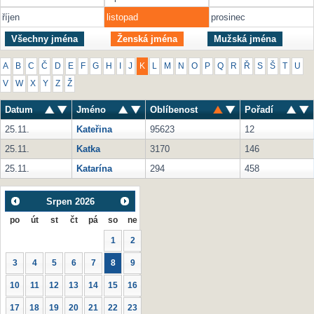
říjen
listopad
prosinec
Všechny jména
Ženská jména
Mužská jména
A
B
C
Č
D
E
F
G
H
I
J
K
L
M
N
O
P
Q
R
Ř
S
Š
T
U
V
W
X
Y
Z
Ž
Datum
Jméno
Oblíbenost
Pořadí
25.11.
Kateřina
95623
12
25.11.
Katka
3170
146
25.11.
Katarína
294
458
Srpen
2026
po
út
st
čt
pá
so
ne
1
2
3
4
5
6
7
8
9
10
11
12
13
14
15
16
17
18
19
20
21
22
23