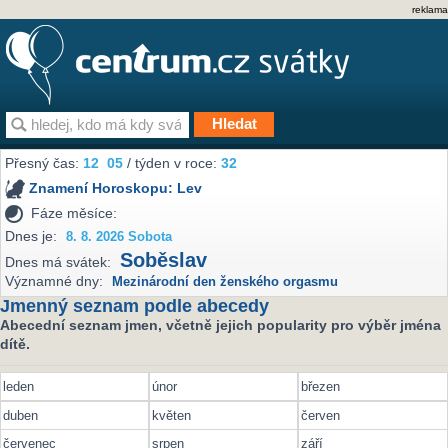
reklama
Přesný čas:
12
05
/ týden v roce:
32
Znamení Horoskopu:
Lev
Fáze měsíce:
Dnes je:
8. 8. 2026 Sobota
Soběslav
Dnes má svátek:
Významné dny:
Mezinárodní den ženského orgasmu
Jmenný seznam podle abecedy
Abecední seznam jmen, včetně jejich popularity pro výběr jména
dítě.
leden
únor
březen
duben
květen
červen
červenec
srpen
září