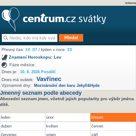
reklama
Přesný čas:
14
07
/ týden v roce:
33
Znamení Horoskopu:
Lev
Fáze měsíce:
Dnes je:
10. 8. 2026 Pondělí
Vavřinec
Dnes má svátek:
Významné dny:
Mezinárodní den baru Jekyll&Hyde
Jmenný seznam podle abecedy
Abecední seznam jmen, včetně jejich popularity pro výběr jména
dítě.
leden
únor
březen
duben
květen
červen
červenec
srpen
září