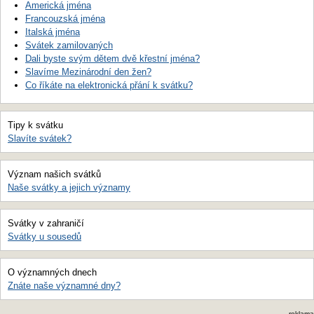
Americká jména
Francouzská jména
Italská jména
Svátek zamilovaných
Dali byste svým dětem dvě křestní jména?
Slavíme Mezinárodní den žen?
Co říkáte na elektronická přání k svátku?
Tipy k svátku
Slavíte svátek?
Význam našich svátků
Naše svátky a jejich významy
Svátky v zahraničí
Svátky u sousedů
O významných dnech
Znáte naše významné dny?
reklama