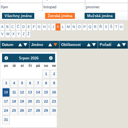
říjen
listopad
prosinec
Všechny jména
Ženská jména
Mužská jména
A
B
C
Č
D
E
F
G
H
I
J
K
L
M
N
O
P
Q
R
Ř
S
Š
T
U
V
W
X
Y
Z
Ž
Datum
Jméno
Oblíbenost
Pořadí
Srpen
2026
po
út
st
čt
pá
so
ne
1
2
3
4
5
6
7
8
9
10
11
12
13
14
15
16
17
18
19
20
21
22
23
24
25
26
27
28
29
30
31