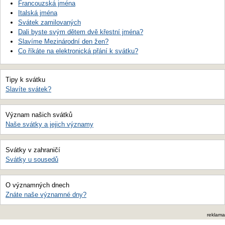
Francouzská jména
Italská jména
Svátek zamilovaných
Dali byste svým dětem dvě křestní jména?
Slavíme Mezinárodní den žen?
Co říkáte na elektronická přání k svátku?
Tipy k svátku
Slavíte svátek?
Význam našich svátků
Naše svátky a jejich významy
Svátky v zahraničí
Svátky u sousedů
O významných dnech
Znáte naše významné dny?
reklama