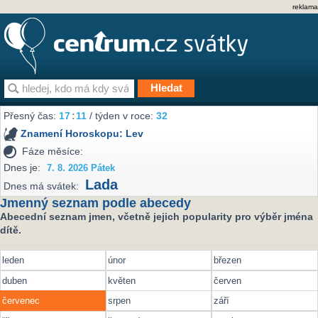
reklama
Přesný čas:
17
:
11
/ týden v roce:
32
Znamení Horoskopu:
Lev
Fáze měsíce:
Dnes je:
7. 8. 2026 Pátek
Lada
Dnes má svátek:
Jmenný seznam podle abecedy
Abecední seznam jmen, včetně jejich popularity pro výběr jména
dítě.
leden
únor
březen
duben
květen
červen
červenec
srpen
září