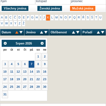
říjen
listopad
prosinec
Všechny jména
Ženská jména
Mužská jména
A
B
C
Č
D
E
F
G
H
I
J
K
L
M
N
O
P
Q
R
Ř
S
Š
T
U
V
W
X
Y
Z
Ž
Datum
Jméno
Oblíbenost
Pořadí
Srpen
2026
po
út
st
čt
pá
so
ne
1
2
3
4
5
6
7
8
9
10
11
12
13
14
15
16
17
18
19
20
21
22
23
24
25
26
27
28
29
30
31