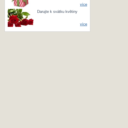
více
Darujte k svátku květiny
více