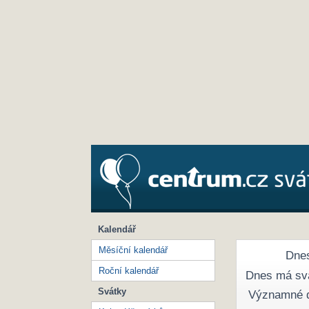
Kalendář
Měsíční kalendář
Dnes
Roční kalendář
Dnes má sv
Svátky
Významné 