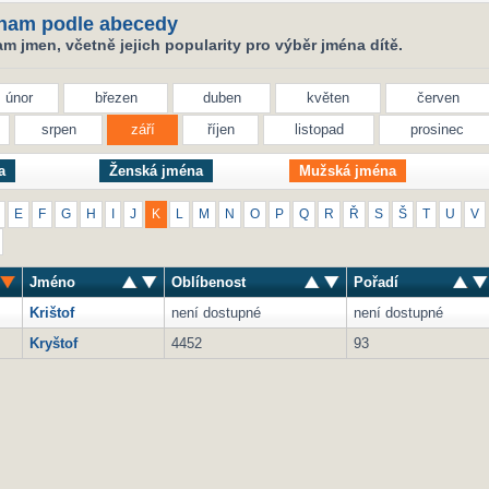
nam podle abecedy
 jmen, včetně jejich popularity pro výběr jména dítě.
únor
březen
duben
květen
červen
srpen
září
říjen
listopad
prosinec
a
Ženská jména
Mužská jména
E
F
G
H
I
J
K
L
M
N
O
P
Q
R
Ř
S
Š
T
U
V
Jméno
Oblíbenost
Pořadí
Krištof
není dostupné
není dostupné
Kryštof
4452
93