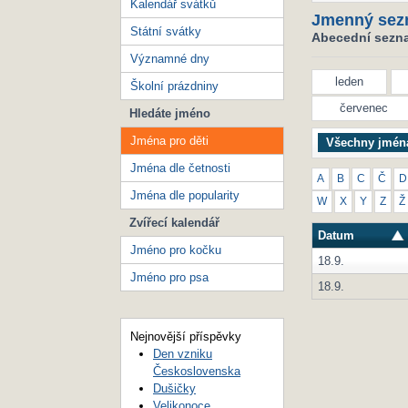
Kalendář svátků
Jmenný sez
Státní svátky
Abecední seznam
Významné dny
leden
Školní prázdniny
červenec
Hledáte jméno
Jména pro děti
Všechny jmén
Jména dle četnosti
A
B
C
Č
D
Jména dle popularity
W
X
Y
Z
Ž
Zvířecí kalendář
Datum
Jméno pro kočku
18.9.
Jméno pro psa
18.9.
Nejnovější příspěvky
Den vzniku
Československa
Dušičky
Velikonoce