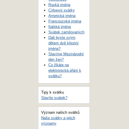
Ruská jména
Církevní svátky
Americká jména
Francouzská jména
Italská jména
Svátek zamilovaných
Dali byste svým
dětem dvě křestní
jména?
Slavíme Mezinárodní
den žen?
Co říkáte na
elektronická přání k
svátku?
Tipy k svátku
Slavíte svátek?
Význam našich svátků
Naše svátky a jejich
významy