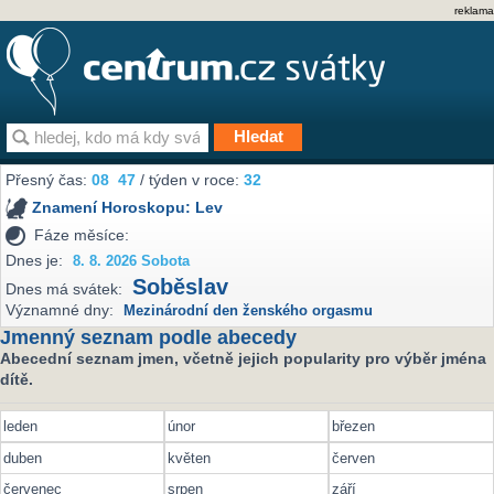
reklama
Přesný čas:
08
47
/ týden v roce:
32
Znamení Horoskopu:
Lev
Fáze měsíce:
Dnes je:
8. 8. 2026 Sobota
Soběslav
Dnes má svátek:
Významné dny:
Mezinárodní den ženského orgasmu
Jmenný seznam podle abecedy
Abecední seznam jmen, včetně jejich popularity pro výběr jména
dítě.
leden
únor
březen
duben
květen
červen
červenec
srpen
září