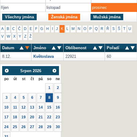
říjen
listopad
prosinec
Všechny jména
Ženská jména
Mužská jména
A
B
C
Č
D
E
F
G
H
I
J
K
L
M
N
O
P
Q
R
Ř
S
Š
T
U
V
W
X
Y
Z
Ž
Datum
Jméno
Oblíbenost
Pořadí
8.12.
Květoslava
22921
60
Srpen
2026
po
út
st
čt
pá
so
ne
1
2
3
4
5
6
7
8
9
10
11
12
13
14
15
16
17
18
19
20
21
22
23
24
25
26
27
28
29
30
31