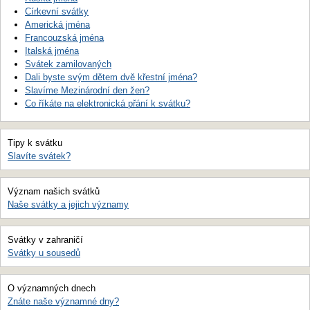
Církevní svátky
Americká jména
Francouzská jména
Italská jména
Svátek zamilovaných
Dali byste svým dětem dvě křestní jména?
Slavíme Mezinárodní den žen?
Co říkáte na elektronická přání k svátku?
Tipy k svátku
Slavíte svátek?
Význam našich svátků
Naše svátky a jejich významy
Svátky v zahraničí
Svátky u sousedů
O významných dnech
Znáte naše významné dny?