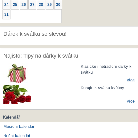
24
25
26
27
28
29
30
31
Dárek k svátku se slevou!
Najisto: Tipy na dárky k svátku
Klasické i netradiční dárky k
svátku
více
Darujte k svátku květiny
více
Kalendář
Měsíční kalendář
Roční kalendář