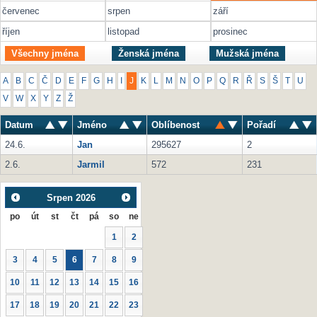
červenec
srpen
září
říjen
listopad
prosinec
Všechny jména
Ženská jména
Mužská jména
A
B
C
Č
D
E
F
G
H
I
J
K
L
M
N
O
P
Q
R
Ř
S
Š
T
U
V
W
X
Y
Z
Ž
Datum
Jméno
Oblíbenost
Pořadí
24.6.
Jan
295627
2
2.6.
Jarmil
572
231
Srpen
2026
po
út
st
čt
pá
so
ne
1
2
3
4
5
6
7
8
9
10
11
12
13
14
15
16
17
18
19
20
21
22
23