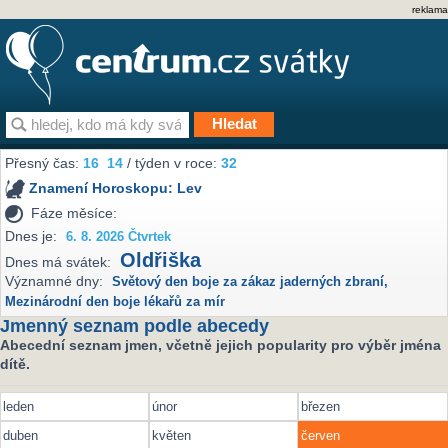
reklama
Přesný čas:
16
14
/ týden v roce:
32
Znamení Horoskopu:
Lev
Fáze měsíce:
Dnes je:
6. 8. 2026 Čtvrtek
Oldřiška
Dnes má svátek:
Významné dny:
Světový den boje za zákaz jaderných zbraní
,
Mezinárodní den boje lékařů za mír
Jmenný seznam podle abecedy
Abecední seznam jmen, včetně jejich popularity pro výběr jména
dítě.
leden
únor
březen
duben
květen
červen