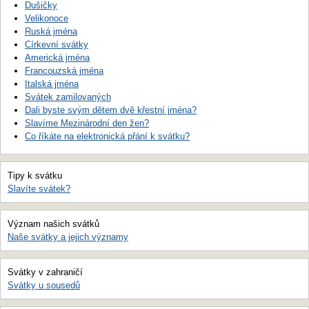
Dušičky
Velikonoce
Ruská jména
Církevní svátky
Americká jména
Francouzská jména
Italská jména
Svátek zamilovaných
Dali byste svým dětem dvě křestní jména?
Slavíme Mezinárodní den žen?
Co říkáte na elektronická přání k svátku?
Tipy k svátku
Slavíte svátek?
Význam našich svátků
Naše svátky a jejich významy
Svátky v zahraničí
Svátky u sousedů