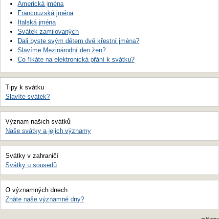
Americká jména
Francouzská jména
Italská jména
Svátek zamilovaných
Dali byste svým dětem dvě křestní jména?
Slavíme Mezinárodní den žen?
Co říkáte na elektronická přání k svátku?
Tipy k svátku
Slavíte svátek?
Význam našich svátků
Naše svátky a jejich významy
Svátky v zahraničí
Svátky u sousedů
O významných dnech
Znáte naše významné dny?
reklama