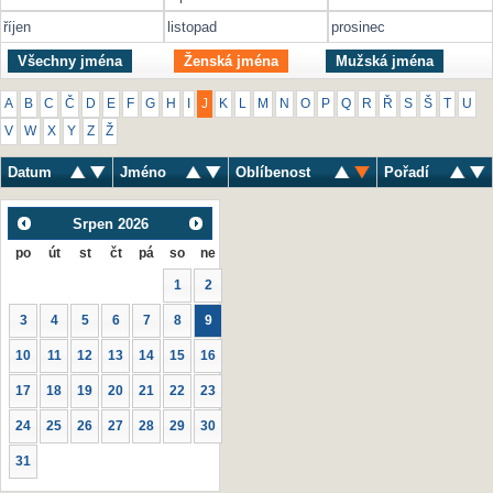
říjen
listopad
prosinec
Všechny jména
Ženská jména
Mužská jména
A
B
C
Č
D
E
F
G
H
I
J
K
L
M
N
O
P
Q
R
Ř
S
Š
T
U
V
W
X
Y
Z
Ž
Datum
Jméno
Oblíbenost
Pořadí
Srpen
2026
po
út
st
čt
pá
so
ne
1
2
3
4
5
6
7
8
9
10
11
12
13
14
15
16
17
18
19
20
21
22
23
24
25
26
27
28
29
30
31