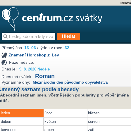
reklama
Přesný čas:
13
06
/ týden v roce:
32
Znamení Horoskopu:
Lev
Fáze měsíce:
Dnes je:
9. 8. 2026 Neděle
Roman
Dnes má svátek:
Významné dny:
Mezinárodní den původního obyvatelstva
Jmenný seznam podle abecedy
Abecední seznam jmen, včetně jejich popularity pro výběr jména
dítě.
leden
únor
březen
duben
květen
červen
červenec
srpen
září