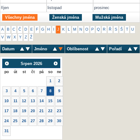
říjen
listopad
prosinec
Všechny jména
Ženská jména
Mužská jména
A
B
C
Č
D
E
F
G
H
I
J
K
L
M
N
O
P
Q
R
Ř
S
Š
T
U
V
W
X
Y
Z
Ž
Datum
Jméno
Oblíbenost
Pořadí
Srpen
2026
po
út
st
čt
pá
so
ne
1
2
3
4
5
6
7
8
9
10
11
12
13
14
15
16
17
18
19
20
21
22
23
24
25
26
27
28
29
30
31