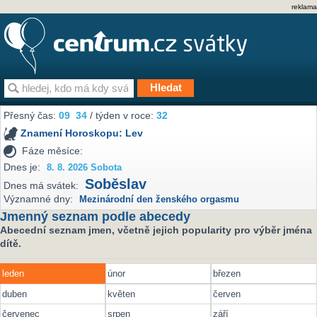
reklama
Přesný čas:
09
34
/ týden v roce:
32
Znamení Horoskopu:
Lev
Fáze měsíce:
Dnes je:
8. 8. 2026 Sobota
Soběslav
Dnes má svátek:
Významné dny:
Mezinárodní den ženského orgasmu
Jmenný seznam podle abecedy
Abecední seznam jmen, včetně jejich popularity pro výběr jména
dítě.
leden
únor
březen
duben
květen
červen
červenec
srpen
září