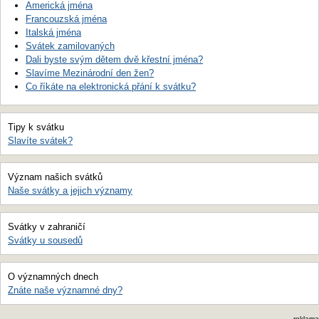
Americká jména
Francouzská jména
Italská jména
Svátek zamilovaných
Dali byste svým dětem dvě křestní jména?
Slavíme Mezinárodní den žen?
Co říkáte na elektronická přání k svátku?
Tipy k svátku
Slavíte svátek?
Význam našich svátků
Naše svátky a jejich významy
Svátky v zahraničí
Svátky u sousedů
O významných dnech
Znáte naše významné dny?
reklama