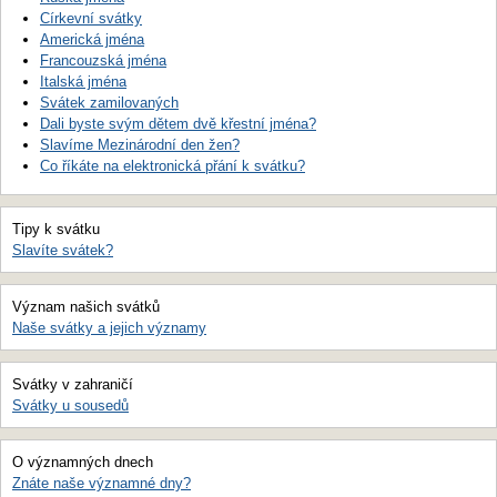
Církevní svátky
Americká jména
Francouzská jména
Italská jména
Svátek zamilovaných
Dali byste svým dětem dvě křestní jména?
Slavíme Mezinárodní den žen?
Co říkáte na elektronická přání k svátku?
Tipy k svátku
Slavíte svátek?
Význam našich svátků
Naše svátky a jejich významy
Svátky v zahraničí
Svátky u sousedů
O významných dnech
Znáte naše významné dny?