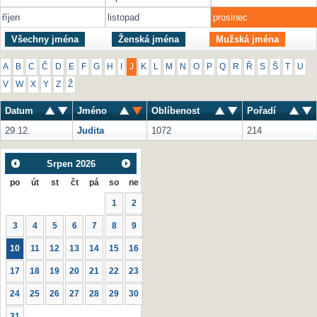
říjen
listopad
prosinec
Všechny jména
Ženská jména
Mužská jména
A
B
C
Č
D
E
F
G
H
I
J
K
L
M
N
O
P
Q
R
Ř
S
Š
T
U
V
W
X
Y
Z
Ž
Datum
Jméno
Oblíbenost
Pořadí
29.12.
Judita
1072
214
Srpen
2026
po
út
st
čt
pá
so
ne
1
2
3
4
5
6
7
8
9
10
11
12
13
14
15
16
17
18
19
20
21
22
23
24
25
26
27
28
29
30
31