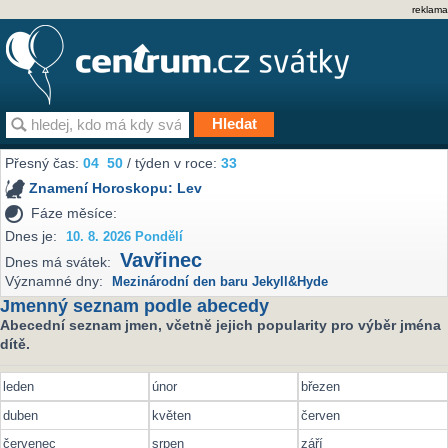
reklama
Přesný čas:
04
50
/ týden v roce:
33
Znamení Horoskopu:
Lev
Fáze měsíce:
Dnes je:
10. 8. 2026 Pondělí
Vavřinec
Dnes má svátek:
Významné dny:
Mezinárodní den baru Jekyll&Hyde
Jmenný seznam podle abecedy
Abecední seznam jmen, včetně jejich popularity pro výběr jména
dítě.
leden
únor
březen
duben
květen
červen
červenec
srpen
září