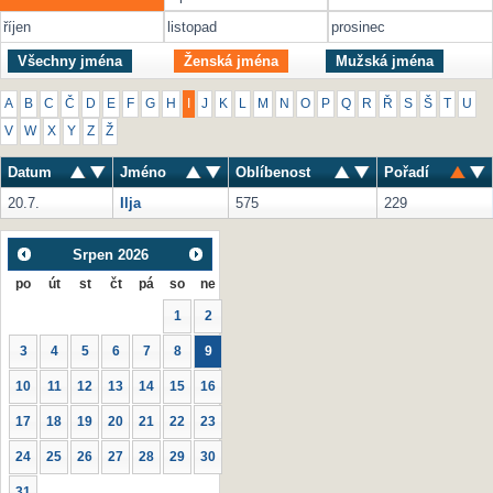
říjen
listopad
prosinec
Všechny jména
Ženská jména
Mužská jména
A
B
C
Č
D
E
F
G
H
I
J
K
L
M
N
O
P
Q
R
Ř
S
Š
T
U
V
W
X
Y
Z
Ž
Datum
Jméno
Oblíbenost
Pořadí
20.7.
Ilja
575
229
Srpen
2026
po
út
st
čt
pá
so
ne
1
2
3
4
5
6
7
8
9
10
11
12
13
14
15
16
17
18
19
20
21
22
23
24
25
26
27
28
29
30
31