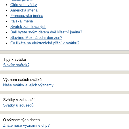
Církevní svátky
Americká jména
Francouzská jména
Italská jména
Svátek zamilovaných
Dali byste svým dětem dvě křestní jména?
Slavíme Mezinárodní den žen?
Co říkáte na elektronická přání k svátku?
Tipy k svátku
Slavíte svátek?
Význam našich svátků
Naše svátky a jejich významy
Svátky v zahraničí
Svátky u sousedů
O významných dnech
Znáte naše významné dny?