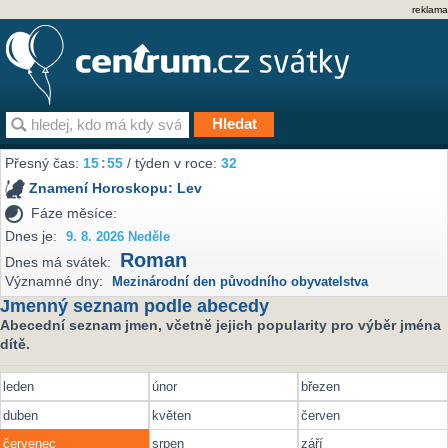
reklama
Přesný čas:
15
:
55
/ týden v roce:
32
Znamení Horoskopu:
Lev
Fáze měsíce:
Dnes je:
9. 8. 2026 Neděle
Roman
Dnes má svátek:
Významné dny:
Mezinárodní den původního obyvatelstva
Jmenný seznam podle abecedy
Abecední seznam jmen, včetně jejich popularity pro výběr jména
dítě.
leden
únor
březen
duben
květen
červen
červenec
srpen
září