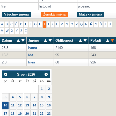
říjen
listopad
prosinec
Všechny jména
Ženská jména
Mužská jména
A
B
C
Č
D
E
F
G
H
I
J
K
L
M
N
O
P
Q
R
Ř
S
Š
T
U
V
W
X
Y
Z
Ž
Datum
Jméno
Oblíbenost
Pořadí
23.3.
Ivona
2140
168
15.3.
Ida
951
243
2.3.
Ines
68
916
Srpen
2026
po
út
st
čt
pá
so
ne
1
2
3
4
5
6
7
8
9
10
11
12
13
14
15
16
17
18
19
20
21
22
23