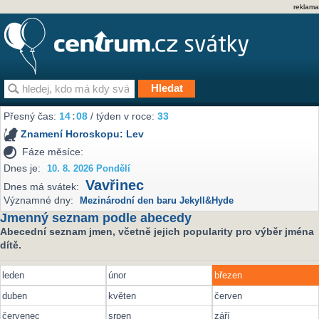
reklama
Přesný čas:
14
:
08
/ týden v roce:
33
Znamení Horoskopu:
Lev
Fáze měsíce:
Dnes je:
10. 8. 2026 Pondělí
Vavřinec
Dnes má svátek:
Významné dny:
Mezinárodní den baru Jekyll&Hyde
Jmenný seznam podle abecedy
Abecední seznam jmen, včetně jejich popularity pro výběr jména
dítě.
leden
únor
březen
duben
květen
červen
červenec
srpen
září