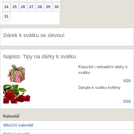
24
25
26
27
28
29
30
31
Dárek k svátku se slevou!
Najisto: Tipy na dárky k svátku
Klasické i netradiční dárky k
svátku
více
Darujte k svátku květiny
více
Kalendář
Měsíční kalendář