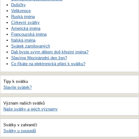
Dušičky
Velikonoce
Ruská jména
Církevní svátky
Americká jména
Francouzská jména
Italská jména
Svátek zamilovaných
Dali byste svým dětem dvě křestní jména?
Slavíme Mezinárodní den žen?
Co říkáte na elektronická přání k svátku?
Tipy k svátku
Slavíte svátek?
Význam našich svátků
Naše svátky a jejich významy
Svátky v zahraničí
Svátky u sousedů