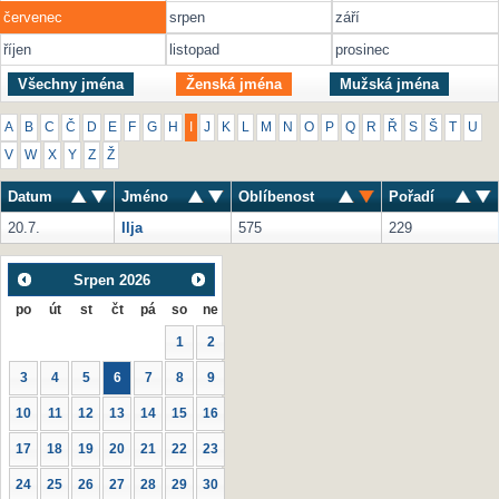
červenec
srpen
září
říjen
listopad
prosinec
Všechny jména
Ženská jména
Mužská jména
A
B
C
Č
D
E
F
G
H
I
J
K
L
M
N
O
P
Q
R
Ř
S
Š
T
U
V
W
X
Y
Z
Ž
Datum
Jméno
Oblíbenost
Pořadí
20.7.
Ilja
575
229
Srpen
2026
po
út
st
čt
pá
so
ne
1
2
3
4
5
6
7
8
9
10
11
12
13
14
15
16
17
18
19
20
21
22
23
24
25
26
27
28
29
30