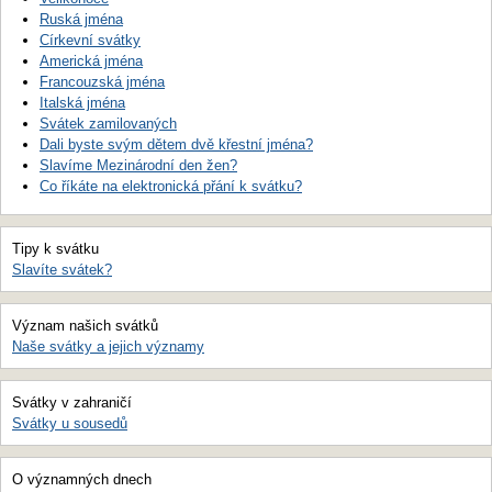
Ruská jména
Církevní svátky
Americká jména
Francouzská jména
Italská jména
Svátek zamilovaných
Dali byste svým dětem dvě křestní jména?
Slavíme Mezinárodní den žen?
Co říkáte na elektronická přání k svátku?
Tipy k svátku
Slavíte svátek?
Význam našich svátků
Naše svátky a jejich významy
Svátky v zahraničí
Svátky u sousedů
O významných dnech