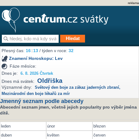
reklama
Přesný čas:
16
13
/ týden v roce:
32
Znamení Horoskopu:
Lev
Fáze měsíce:
Dnes je:
6. 8. 2026 Čtvrtek
Oldřiška
Dnes má svátek:
Významné dny:
Světový den boje za zákaz jaderných zbraní
,
Mezinárodní den boje lékařů za mír
Jmenný seznam podle abecedy
Abecední seznam jmen, včetně jejich popularity pro výběr jména
dítě.
leden
únor
březen
duben
květen
červen