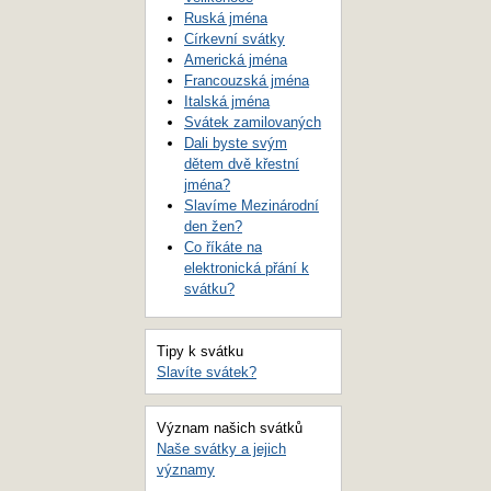
Ruská jména
Církevní svátky
Americká jména
Francouzská jména
Italská jména
Svátek zamilovaných
Dali byste svým
dětem dvě křestní
jména?
Slavíme Mezinárodní
den žen?
Co říkáte na
elektronická přání k
svátku?
Tipy k svátku
Slavíte svátek?
Význam našich svátků
Naše svátky a jejich
významy