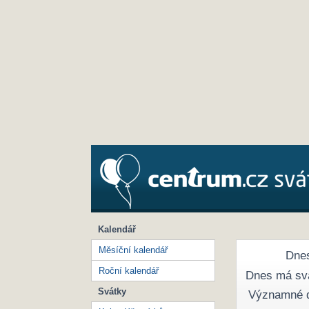
Kalendář
Měsíční kalendář
Dnes
Roční kalendář
Dnes má sv
Svátky
Významné 