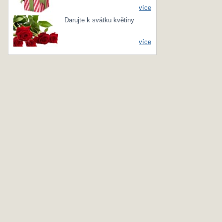
více
Darujte k svátku květiny
více