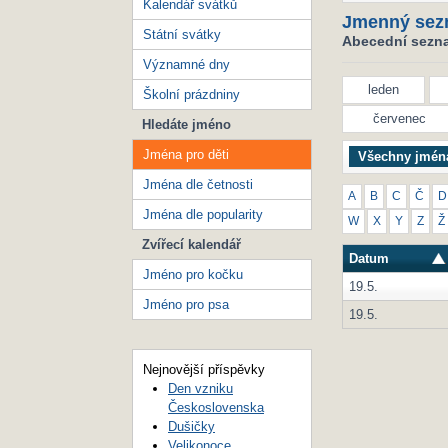
Kalendář svátků
Jmenný sez
Státní svátky
Abecední seznam
Významné dny
leden
Školní prázdniny
červenec
Hledáte jméno
Jména pro děti
Všechny jmén
Jména dle četnosti
A
B
C
Č
D
Jména dle popularity
W
X
Y
Z
Ž
Zvířecí kalendář
Datum
Jméno pro kočku
19.5.
Jméno pro psa
19.5.
Nejnovější příspěvky
Den vzniku
Československa
Dušičky
Velikonoce