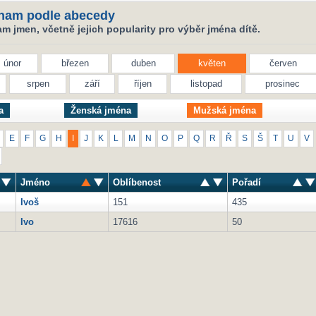
nam podle abecedy
 jmen, včetně jejich popularity pro výběr jména dítě.
únor
březen
duben
květen
červen
srpen
září
říjen
listopad
prosinec
a
Ženská jména
Mužská jména
E
F
G
H
I
J
K
L
M
N
O
P
Q
R
Ř
S
Š
T
U
V
Jméno
Oblíbenost
Pořadí
Ivoš
151
435
Ivo
17616
50