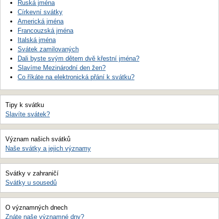
Ruská jména
Církevní svátky
Americká jména
Francouzská jména
Italská jména
Svátek zamilovaných
Dali byste svým dětem dvě křestní jména?
Slavíme Mezinárodní den žen?
Co říkáte na elektronická přání k svátku?
Tipy k svátku
Slavíte svátek?
Význam našich svátků
Naše svátky a jejich významy
Svátky v zahraničí
Svátky u sousedů
O významných dnech
Znáte naše významné dny?