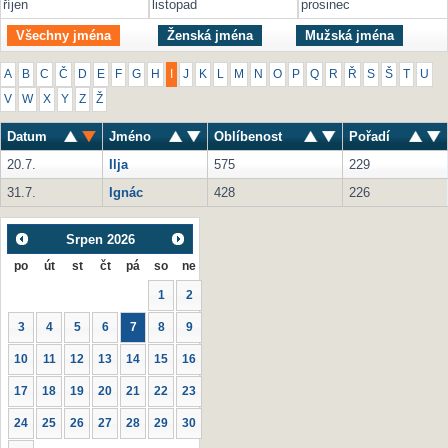
říjen
listopad
prosinec
Všechny jména
Ženská jména
Mužská jména
A
B
C
Č
D
E
F
G
H
I
J
K
L
M
N
O
P
Q
R
Ř
S
Š
T
U
V
W
X
Y
Z
Ž
Datum
Jméno
Oblíbenost
Pořadí
20.7.
Ilja
575
229
31.7.
Ignác
428
226
Srpen
2026
po
út
st
čt
pá
so
ne
1
2
3
4
5
6
7
8
9
10
11
12
13
14
15
16
17
18
19
20
21
22
23
24
25
26
27
28
29
30