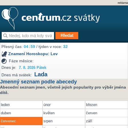
reklama
Přesný čas:
04
59
/ týden v roce:
32
Znamení Horoskopu:
Lev
Fáze měsíce:
Dnes je:
7. 8. 2026 Pátek
Lada
Dnes má svátek:
Jmenný seznam podle abecedy
Abecední seznam jmen, včetně jejich popularity pro výběr jména
dítě.
leden
únor
březen
duben
květen
červen
červenec
srpen
září