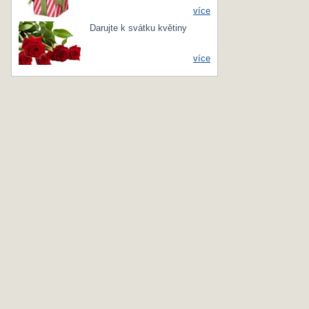
více
Darujte k svátku květiny
více