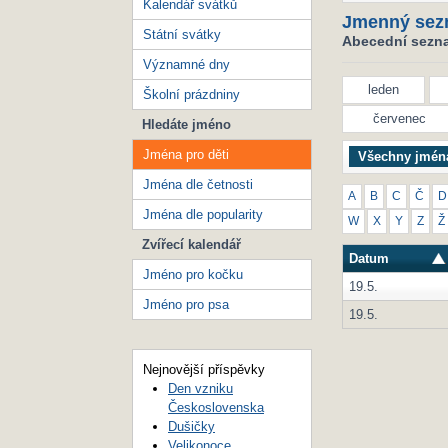
Kalendář svátků
Jmenný sez
Státní svátky
Abecední seznam
Významné dny
leden
Školní prázdniny
červenec
Hledáte jméno
Jména pro děti
Všechny jmén
Jména dle četnosti
A
B
C
Č
D
Jména dle popularity
W
X
Y
Z
Ž
Zvířecí kalendář
Datum
Jméno pro kočku
19.5.
Jméno pro psa
19.5.
Nejnovější příspěvky
Den vzniku
Československa
Dušičky
Velikonoce