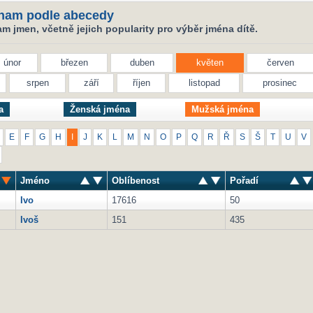
nam podle abecedy
 jmen, včetně jejich popularity pro výběr jména dítě.
únor
březen
duben
květen
červen
srpen
září
říjen
listopad
prosinec
a
Ženská jména
Mužská jména
E
F
G
H
I
J
K
L
M
N
O
P
Q
R
Ř
S
Š
T
U
V
Jméno
Oblíbenost
Pořadí
Ivo
17616
50
Ivoš
151
435