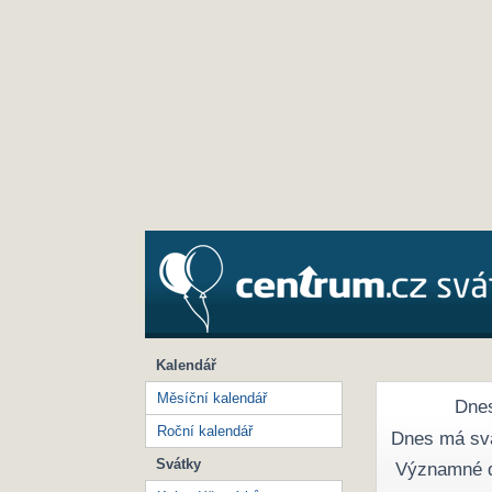
Kalendář
Měsíční kalendář
Dnes
Roční kalendář
Dnes má sv
Svátky
Významné 