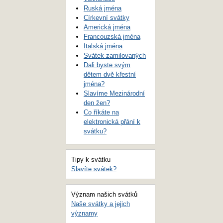
Ruská jména
Církevní svátky
Americká jména
Francouzská jména
Italská jména
Svátek zamilovaných
Dali byste svým
dětem dvě křestní
jména?
Slavíme Mezinárodní
den žen?
Co říkáte na
elektronická přání k
svátku?
Tipy k svátku
Slavíte svátek?
Význam našich svátků
Naše svátky a jejich
významy