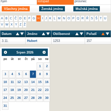
říjen
listopad
prosinec
Všechny jména
Ženská jména
Mužská jména
A
B
C
Č
D
E
F
G
H
I
J
K
L
M
N
O
P
Q
R
Ř
S
Š
T
U
V
W
X
Y
Z
Ž
Datum
Jméno
Oblíbenost
Pořadí
3.11.
Hubert
1253
157
Srpen
2026
po
út
st
čt
pá
so
ne
1
2
3
4
5
6
7
8
9
10
11
12
13
14
15
16
17
18
19
20
21
22
23
24
25
26
27
28
29
30
31