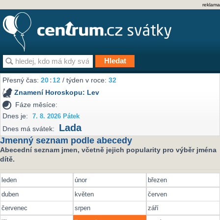
reklama
Přesný čas:
20
:
12
/ týden v roce:
32
Znamení Horoskopu:
Lev
Fáze měsíce:
Dnes je:
7. 8. 2026 Pátek
Lada
Dnes má svátek:
Jmenný seznam podle abecedy
Abecední seznam jmen, včetně jejich popularity pro výběr jména
dítě.
leden
únor
březen
duben
květen
červen
červenec
srpen
září