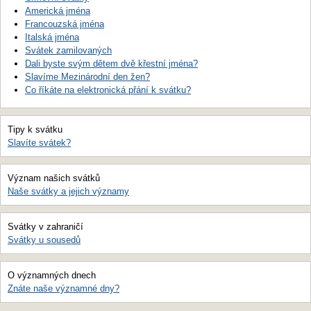
Americká jména
Francouzská jména
Italská jména
Svátek zamilovaných
Dali byste svým dětem dvě křestní jména?
Slavíme Mezinárodní den žen?
Co říkáte na elektronická přání k svátku?
Tipy k svátku
Slavíte svátek?
Význam našich svátků
Naše svátky a jejich významy
Svátky v zahraničí
Svátky u sousedů
O významných dnech
Znáte naše významné dny?