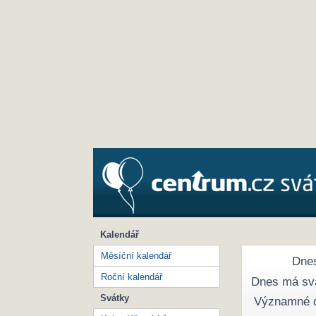
Kalendář
Měsíční kalendář
Dnes
Roční kalendář
Dnes má sv
Svátky
Významné 