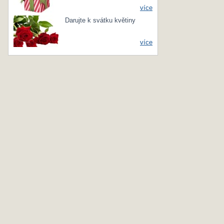
více
Darujte k svátku květiny
více