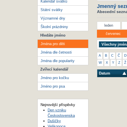
Kalendář svátků
Jmenný sez
Státní svátky
Abecední seznam
Významné dny
leden
Školní prázdniny
červenec
Hledáte jméno
Jména pro děti
Všechny jmén
Jména dle četnosti
A
B
C
Č
D
Jména dle popularity
W
X
Y
Z
Ž
Zvířecí kalendář
Datum
Jméno pro kočku
Jméno pro psa
Nejnovější příspěvky
Den vzniku
Československa
Dušičky
Velikonoce