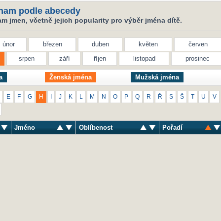
nam podle abecedy
 jmen, včetně jejich popularity pro výběr jména dítě.
únor
březen
duben
květen
červen
srpen
září
říjen
listopad
prosinec
a
Ženská jména
Mužská jména
E
F
G
H
I
J
K
L
M
N
O
P
Q
R
Ř
S
Š
T
U
V
Jméno
Oblíbenost
Pořadí