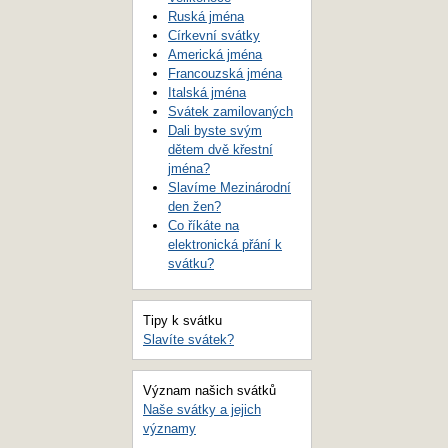
Ruská jména
Církevní svátky
Americká jména
Francouzská jména
Italská jména
Svátek zamilovaných
Dali byste svým
dětem dvě křestní
jména?
Slavíme Mezinárodní
den žen?
Co říkáte na
elektronická přání k
svátku?
Tipy k svátku
Slavíte svátek?
Význam našich svátků
Naše svátky a jejich
významy