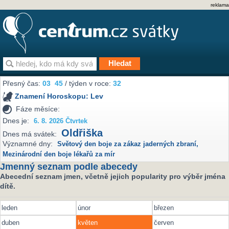
reklama
Přesný čas:
03
45
/ týden v roce:
32
Znamení Horoskopu:
Lev
Fáze měsíce:
Dnes je:
6. 8. 2026 Čtvrtek
Oldřiška
Dnes má svátek:
Významné dny:
Světový den boje za zákaz jaderných zbraní
,
Mezinárodní den boje lékařů za mír
Jmenný seznam podle abecedy
Abecední seznam jmen, včetně jejich popularity pro výběr jména
dítě.
leden
únor
březen
duben
květen
červen