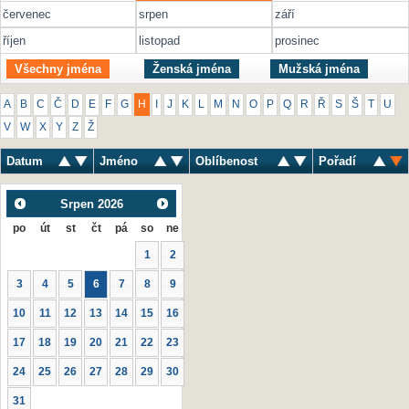
červenec
srpen
září
říjen
listopad
prosinec
Všechny jména
Ženská jména
Mužská jména
A
B
C
Č
D
E
F
G
H
I
J
K
L
M
N
O
P
Q
R
Ř
S
Š
T
U
V
W
X
Y
Z
Ž
Datum
Jméno
Oblíbenost
Pořadí
Srpen
2026
po
út
st
čt
pá
so
ne
1
2
3
4
5
6
7
8
9
10
11
12
13
14
15
16
17
18
19
20
21
22
23
24
25
26
27
28
29
30
31