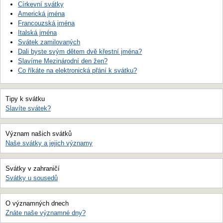
Církevní svátky
Americká jména
Francouzská jména
Italská jména
Svátek zamilovaných
Dali byste svým dětem dvě křestní jména?
Slavíme Mezinárodní den žen?
Co říkáte na elektronická přání k svátku?
Tipy k svátku
Slavíte svátek?
Význam našich svátků
Naše svátky a jejich významy
Svátky v zahraničí
Svátky u sousedů
O významných dnech
Znáte naše významné dny?