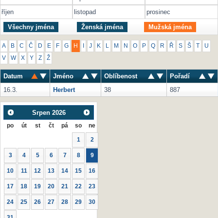
říjen
listopad
prosinec
Všechny jména
Ženská jména
Mužská jména
A
B
C
Č
D
E
F
G
H
I
J
K
L
M
N
O
P
Q
R
Ř
S
Š
T
U
V
W
X
Y
Z
Ž
Datum
Jméno
Oblíbenost
Pořadí
16.3.
Herbert
38
887
Srpen
2026
po
út
st
čt
pá
so
ne
1
2
3
4
5
6
7
8
9
10
11
12
13
14
15
16
17
18
19
20
21
22
23
24
25
26
27
28
29
30
31