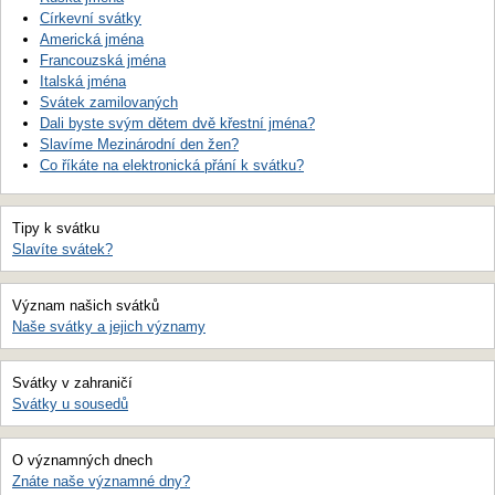
Církevní svátky
Americká jména
Francouzská jména
Italská jména
Svátek zamilovaných
Dali byste svým dětem dvě křestní jména?
Slavíme Mezinárodní den žen?
Co říkáte na elektronická přání k svátku?
Tipy k svátku
Slavíte svátek?
Význam našich svátků
Naše svátky a jejich významy
Svátky v zahraničí
Svátky u sousedů
O významných dnech
Znáte naše významné dny?