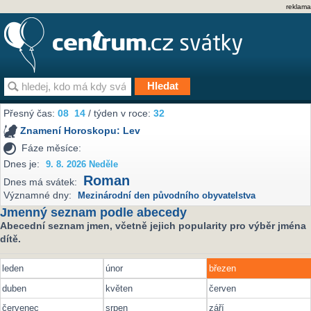
reklama
Přesný čas:
08
14
/ týden v roce:
32
Znamení Horoskopu:
Lev
Fáze měsíce:
Dnes je:
9. 8. 2026 Neděle
Roman
Dnes má svátek:
Významné dny:
Mezinárodní den původního obyvatelstva
Jmenný seznam podle abecedy
Abecední seznam jmen, včetně jejich popularity pro výběr jména
dítě.
leden
únor
březen
duben
květen
červen
červenec
srpen
září