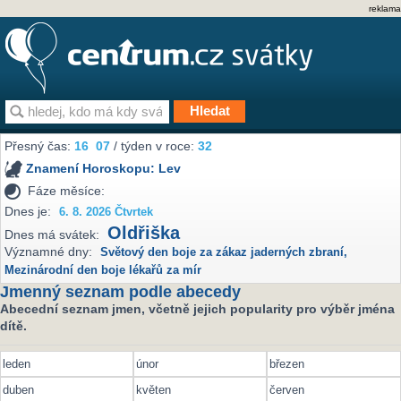
reklama
Přesný čas:
16
07
/ týden v roce:
32
Znamení Horoskopu:
Lev
Fáze měsíce:
Dnes je:
6. 8. 2026 Čtvrtek
Oldřiška
Dnes má svátek:
Významné dny:
Světový den boje za zákaz jaderných zbraní
,
Mezinárodní den boje lékařů za mír
Jmenný seznam podle abecedy
Abecední seznam jmen, včetně jejich popularity pro výběr jména
dítě.
leden
únor
březen
duben
květen
červen