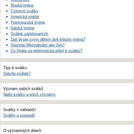
Ruská jména
Církevní svátky
Americká jména
Francouzská jména
Italská jména
Svátek zamilovaných
Dali byste svým dětem dvě křestní jména?
Slavíme Mezinárodní den žen?
Co říkáte na elektronická přání k svátku?
Tipy k svátku
Slavíte svátek?
Význam našich svátků
Naše svátky a jejich významy
Svátky v zahraničí
Svátky u sousedů
O významných dnech