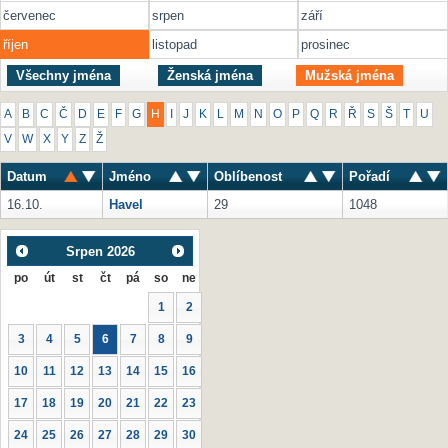
červenec
srpen
září
říjen
listopad
prosinec
Všechny jména
Ženská jména
Mužská jména
A
B
C
Č
D
E
F
G
H
I
J
K
L
M
N
O
P
Q
R
Ř
S
Š
T
U
V
W
X
Y
Z
Ž
Datum
Jméno
Oblíbenost
Pořadí
16.10.
Havel
29
1048
Srpen
2026
po
út
st
čt
pá
so
ne
1
2
3
4
5
6
7
8
9
10
11
12
13
14
15
16
17
18
19
20
21
22
23
24
25
26
27
28
29
30