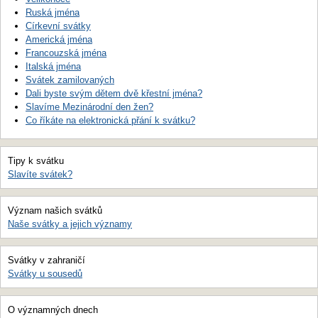
Ruská jména
Církevní svátky
Americká jména
Francouzská jména
Italská jména
Svátek zamilovaných
Dali byste svým dětem dvě křestní jména?
Slavíme Mezinárodní den žen?
Co říkáte na elektronická přání k svátku?
Tipy k svátku
Slavíte svátek?
Význam našich svátků
Naše svátky a jejich významy
Svátky v zahraničí
Svátky u sousedů
O významných dnech