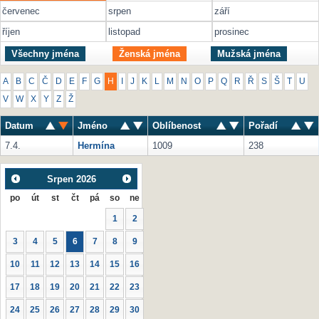
červenec
srpen
září
říjen
listopad
prosinec
Všechny jména
Ženská jména
Mužská jména
A
B
C
Č
D
E
F
G
H
I
J
K
L
M
N
O
P
Q
R
Ř
S
Š
T
U
V
W
X
Y
Z
Ž
Datum
Jméno
Oblíbenost
Pořadí
7.4.
Hermína
1009
238
Srpen
2026
po
út
st
čt
pá
so
ne
1
2
3
4
5
6
7
8
9
10
11
12
13
14
15
16
17
18
19
20
21
22
23
24
25
26
27
28
29
30