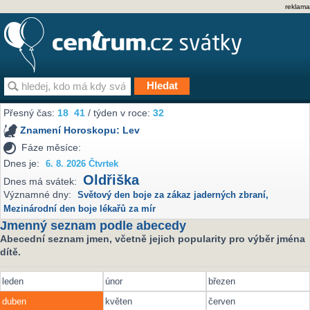
reklama
Přesný čas:
18
41
/ týden v roce:
32
Znamení Horoskopu:
Lev
Fáze měsíce:
Dnes je:
6. 8. 2026 Čtvrtek
Oldřiška
Dnes má svátek:
Významné dny:
Světový den boje za zákaz jaderných zbraní
,
Mezinárodní den boje lékařů za mír
Jmenný seznam podle abecedy
Abecední seznam jmen, včetně jejich popularity pro výběr jména
dítě.
leden
únor
březen
duben
květen
červen