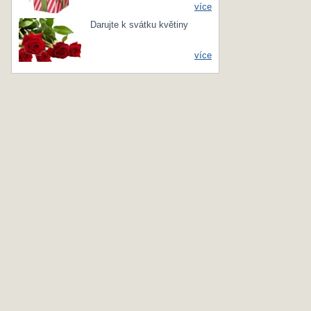
více
Darujte k svátku květiny
více