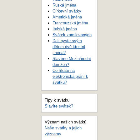
Ruská jména
Církevní svátky
Americká jména
Francouzská jména
Italská jména
Svátek zamilovaných
Dali byste svým
dětem dvě křestní
jména?
Slavíme Mezinárodní
den žen?
Co říkáte na
elektronická přání k
svátku?
Tipy k svátku
Slavíte svátek?
Význam našich svátků
Naše svátky a jejich
významy