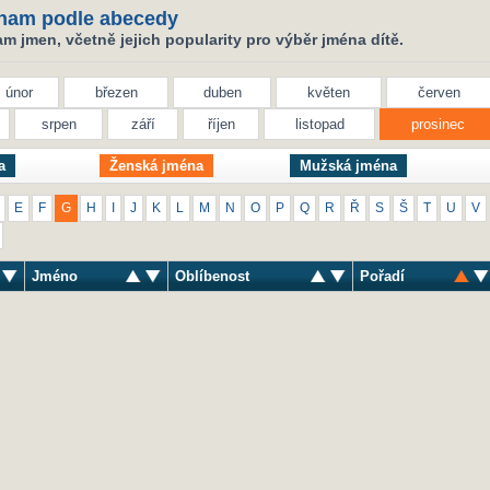
nam podle abecedy
 jmen, včetně jejich popularity pro výběr jména dítě.
únor
březen
duben
květen
červen
srpen
září
říjen
listopad
prosinec
a
Ženská jména
Mužská jména
E
F
G
H
I
J
K
L
M
N
O
P
Q
R
Ř
S
Š
T
U
V
Jméno
Oblíbenost
Pořadí