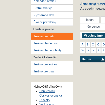
Kalendář svátků
Jmenný sez
Státní svátky
Abecední seznam
Významné dny
leden
Školní prázdniny
červenec
Hledáte jméno
Všechny jmén
Jména pro děti
Jména dle četnosti
A
B
C
Č
D
Jména dle popularity
W
X
Y
Z
Ž
Zvířecí kalendář
Datum
Jméno pro kočku
Jméno pro psa
Nejnovější příspěvky
Den vzniku
Československa
Dušičky
Velikonoce