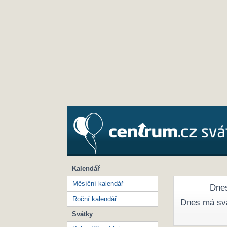
Kalendář
Měsíční kalendář
Dnes
Roční kalendář
Dnes má sv
Svátky