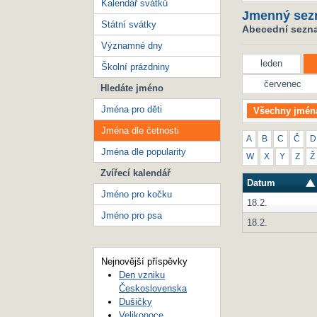
Kalendář svátků
Jmenný sez
Státní svátky
Abecední seznam
Významné dny
leden
Školní prázdniny
červenec
Hledáte jméno
Jména pro děti
Všechny jmén
Jména dle četnosti
A
B
C
Č
D
Jména dle popularity
W
X
Y
Z
Ž
Zvířecí kalendář
Datum
Jméno pro kočku
18.2.
Jméno pro psa
18.2.
Nejnovější příspěvky
Den vzniku
Československa
Dušičky
Velikonoce