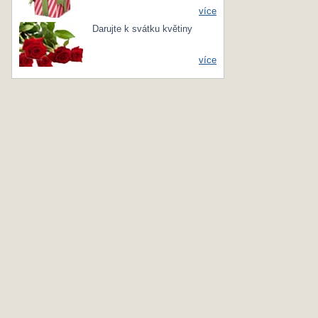
více
Darujte k svátku květiny
více