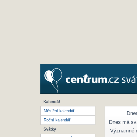
Kalendář
Měsíční kalendář
Dnes
Roční kalendář
Dnes má sv
Svátky
Významné 