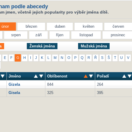
nam podle abecedy
 jmen, včetně jejich popularity pro výběr jména dítě.
únor
březen
duben
květen
červen
srpen
září
říjen
listopad
prosinec
a
Ženská jména
Mužská jména
E
F
G
H
I
J
K
L
M
N
O
P
Q
R
Ř
S
Š
T
U
V
Jméno
Oblíbenost
Pořadí
Gizela
844
264
Gisela
325
395