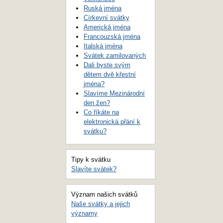
Ruská jména
Církevní svátky
Americká jména
Francouzská jména
Italská jména
Svátek zamilovaných
Dali byste svým
dětem dvě křestní
jména?
Slavíme Mezinárodní
den žen?
Co říkáte na
elektronická přání k
svátku?
Tipy k svátku
Slavíte svátek?
Význam našich svátků
Naše svátky a jejich
významy