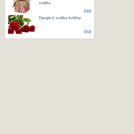
svátku
více
Darujte k svátku květiny
více