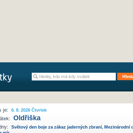
 je:
6. 8. 2026 Čtvrtek
Oldřiška
átek:
dny:
Světový den boje za zákaz jaderných zbraní
,
Mezinárodní 
a mír