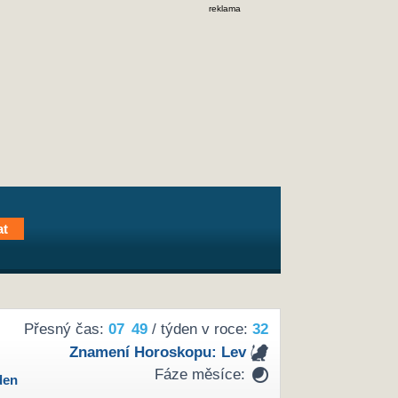
reklama
Přesný čas:
07
:
49
/ týden v roce:
32
Znamení Horoskopu:
Lev
Fáze měsíce:
den