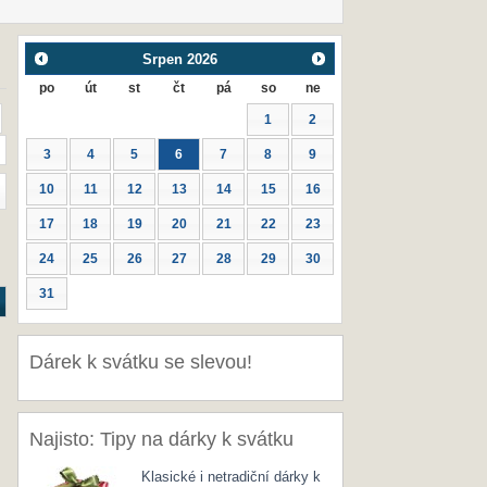
Srpen
2026
po
út
st
čt
pá
so
ne
1
2
3
4
5
6
7
8
9
10
11
12
13
14
15
16
17
18
19
20
21
22
23
24
25
26
27
28
29
30
31
Dárek k svátku se slevou!
Najisto: Tipy na dárky k svátku
Klasické i netradiční dárky k