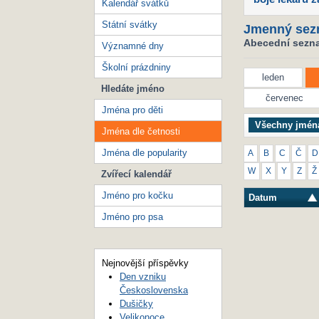
Kalendář svátků
Státní svátky
Jmenný sez
Abecední seznam
Významné dny
Školní prázdniny
leden
Hledáte jméno
červenec
Jména pro děti
Všechny jmén
Jména dle četnosti
Jména dle popularity
A
B
C
Č
D
W
X
Y
Z
Ž
Zvířecí kalendář
Jméno pro kočku
Datum
Jméno pro psa
Nejnovější příspěvky
Den vzniku
Československa
Dušičky
Velikonoce