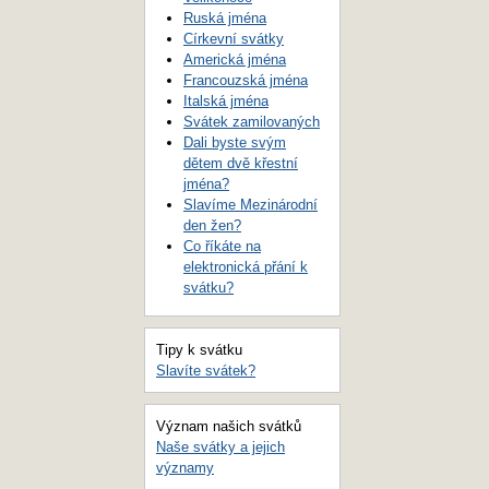
Ruská jména
Církevní svátky
Americká jména
Francouzská jména
Italská jména
Svátek zamilovaných
Dali byste svým
dětem dvě křestní
jména?
Slavíme Mezinárodní
den žen?
Co říkáte na
elektronická přání k
svátku?
Tipy k svátku
Slavíte svátek?
Význam našich svátků
Naše svátky a jejich
významy