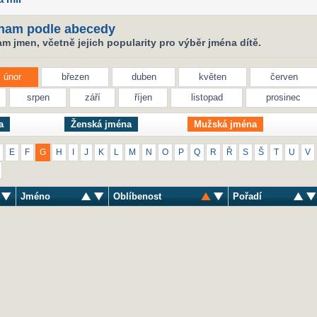
nam podle abecedy
 jmen, včetně jejich popularity pro výběr jména dítě.
únor
březen
duben
květen
červen
srpen
září
říjen
listopad
prosinec
a
Ženská jména
Mužská jména
E
F
G
H
I
J
K
L
M
N
O
P
Q
R
Ř
S
Š
T
U
V
Jméno
Oblíbenost
Pořadí