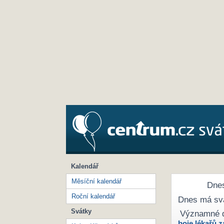
Kalendář
Měsíční kalendář
Dnes
Roční kalendář
Dnes má sv
Svátky
Významné 
boje lékařů z