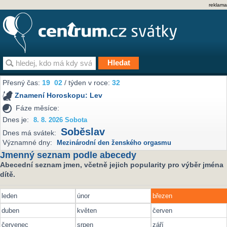
reklama
Přesný čas:
19
02
/ týden v roce:
32
Znamení Horoskopu:
Lev
Fáze měsíce:
Dnes je:
8. 8. 2026 Sobota
Soběslav
Dnes má svátek:
Významné dny:
Mezinárodní den ženského orgasmu
Jmenný seznam podle abecedy
Abecední seznam jmen, včetně jejich popularity pro výběr jména
dítě.
leden
únor
březen
duben
květen
červen
červenec
srpen
září