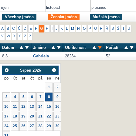
říjen
listopad
prosinec
Všechny jména
Ženská jména
Mužská jména
A
B
C
Č
D
E
F
G
H
I
J
K
L
M
N
O
P
Q
R
Ř
S
Š
T
U
V
W
X
Y
Z
Ž
Datum
Jméno
Oblíbenost
Pořadí
8.3.
Gabriela
28234
52
Srpen
2026
po
út
st
čt
pá
so
ne
1
2
3
4
5
6
7
8
9
10
11
12
13
14
15
16
17
18
19
20
21
22
23
24
25
26
27
28
29
30
31