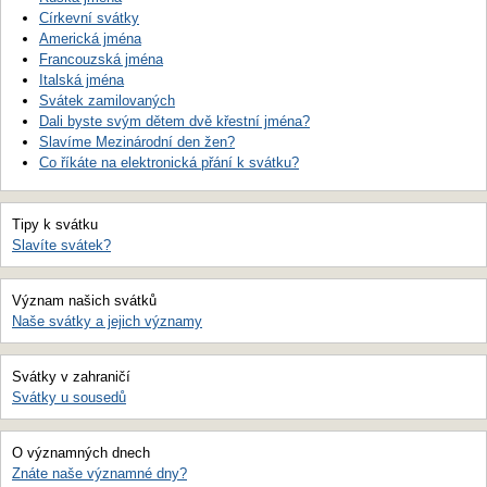
Církevní svátky
Americká jména
Francouzská jména
Italská jména
Svátek zamilovaných
Dali byste svým dětem dvě křestní jména?
Slavíme Mezinárodní den žen?
Co říkáte na elektronická přání k svátku?
Tipy k svátku
Slavíte svátek?
Význam našich svátků
Naše svátky a jejich významy
Svátky v zahraničí
Svátky u sousedů
O významných dnech
Znáte naše významné dny?