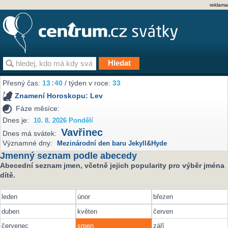
reklama
Přesný čas:
13
:
40
/ týden v roce:
33
Znamení Horoskopu:
Lev
Fáze měsíce:
Dnes je:
10. 8. 2026 Pondělí
Vavřinec
Dnes má svátek:
Významné dny:
Mezinárodní den baru Jekyll&Hyde
Jmenný seznam podle abecedy
Abecední seznam jmen, včetně jejich popularity pro výběr jména
dítě.
leden
únor
březen
duben
květen
červen
červenec
srpen
září