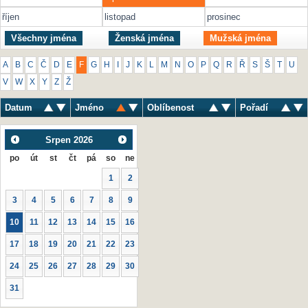
říjen
listopad
prosinec
Všechny jména
Ženská jména
Mužská jména
A
B
C
Č
D
E
F
G
H
I
J
K
L
M
N
O
P
Q
R
Ř
S
Š
T
U
V
W
X
Y
Z
Ž
Datum
Jméno
Oblíbenost
Pořadí
Srpen
2026
po
út
st
čt
pá
so
ne
1
2
3
4
5
6
7
8
9
10
11
12
13
14
15
16
17
18
19
20
21
22
23
24
25
26
27
28
29
30
31