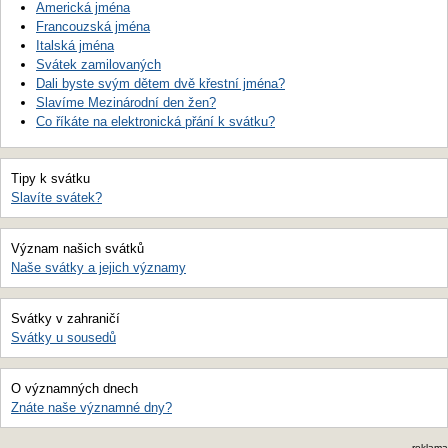
Americká jména
Francouzská jména
Italská jména
Svátek zamilovaných
Dali byste svým dětem dvě křestní jména?
Slavíme Mezinárodní den žen?
Co říkáte na elektronická přání k svátku?
Tipy k svátku
Slavíte svátek?
Význam našich svátků
Naše svátky a jejich významy
Svátky v zahraničí
Svátky u sousedů
O významných dnech
Znáte naše významné dny?
reklama