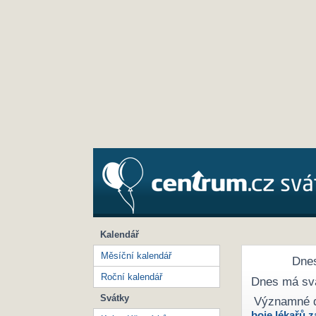
Kalendář
Měsíční kalendář
Dnes
Roční kalendář
Dnes má sv
Svátky
Významné 
boje lékařů z