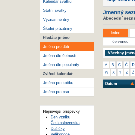
Kalendář svátků
Státní svátky
Jmenný sez
Abecední seznam
Významné dny
Školní prázdniny
leden
Hledáte jméno
červenec
Jména pro děti
Všechny jmén
Jména dle četnosti
Jména dle popularity
A
B
C
Č
D
W
X
Y
Z
Ž
Zvířecí kalendář
Jméno pro kočku
Datum
Jméno pro psa
Nejnovější příspěvky
Den vzniku
Československa
Dušičky
Velikonoce