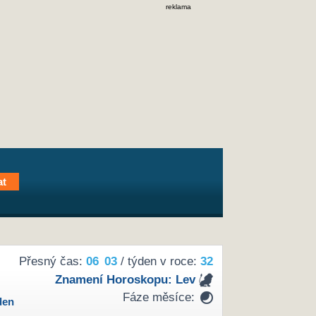
reklama
Přesný čas:
06
03
/ týden v roce:
32
Znamení Horoskopu:
Lev
Fáze měsíce:
den