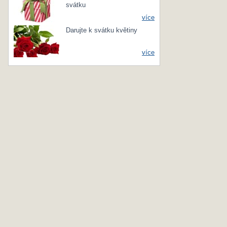
svátku
více
Darujte k svátku květiny
více