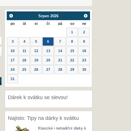
Srpen
2026
po
út
st
čt
pá
so
ne
1
2
3
4
5
6
7
8
9
10
11
12
13
14
15
16
17
18
19
20
21
22
23
24
25
26
27
28
29
30
31
Dárek k svátku se slevou!
Najisto: Tipy na dárky k svátku
Klasické i netradiční dárky k