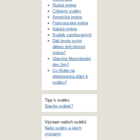
Ruská jména
Církevní svátky
Americká jména
Francouzská jména
Italská jména
Svátek zamilovaných
Dali byste svým
dětem dvě křestní
jména?
Slavíme Mezinárodní
den žen?
Co říkáte na
elektronická přání k
svátku?
Tipy k svátku
Slavíte svátek?
Význam našich svátků
Naše svátky a jejich
významy