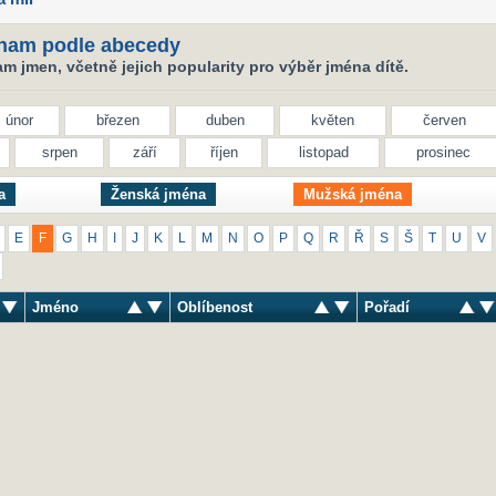
nam podle abecedy
 jmen, včetně jejich popularity pro výběr jména dítě.
únor
březen
duben
květen
červen
srpen
září
říjen
listopad
prosinec
a
Ženská jména
Mužská jména
E
F
G
H
I
J
K
L
M
N
O
P
Q
R
Ř
S
Š
T
U
V
Jméno
Oblíbenost
Pořadí