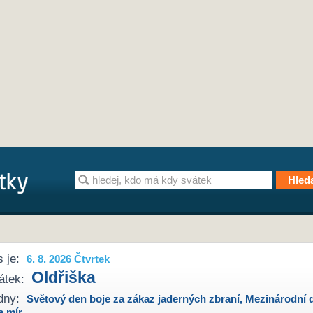
 je:
6. 8. 2026 Čtvrtek
Oldřiška
átek:
dny:
Světový den boje za zákaz jaderných zbraní
,
Mezinárodní 
a mír