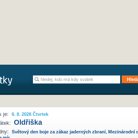
 je:
6. 8. 2026 Čtvrtek
Oldřiška
átek:
dny:
Světový den boje za zákaz jaderných zbraní
,
Mezinárodní 
a mír