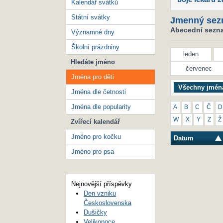
Kalendář svátků
Státní svátky
Jmenný sez
Abecední seznam
Významné dny
Školní prázdniny
leden
Hledáte jméno
červenec
Jména pro děti
Všechny jmén
Jména dle četnosti
Jména dle popularity
A
B
C
Č
D
W
X
Y
Z
Ž
Zvířecí kalendář
Jméno pro kočku
Datum
Jméno pro psa
Nejnovější příspěvky
Den vzniku
Československa
Dušičky
Velikonoce