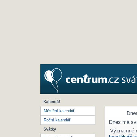
Kalendář
Měsíční kalendář
Dnes
Roční kalendář
Dnes má sv
Svátky
Významné 
boje lékařů z