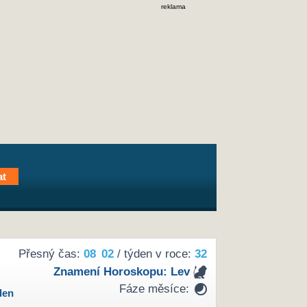
reklama
Přesný čas:
08
02
/ týden v roce:
32
Znamení Horoskopu:
Lev
Fáze měsíce:
den