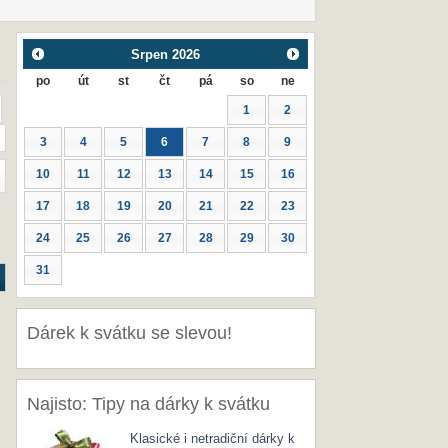
Srpen
2026
po
út
st
čt
pá
so
ne
1
2
3
4
5
6
7
8
9
10
11
12
13
14
15
16
17
18
19
20
21
22
23
24
25
26
27
28
29
30
31
Dárek k svátku se slevou!
Najisto: Tipy na dárky k svátku
Klasické i netradiční dárky k