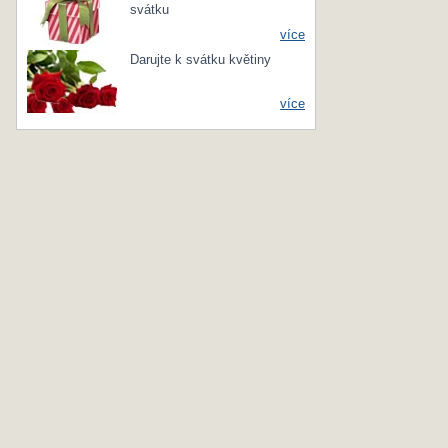
svátku
více
Darujte k svátku květiny
více