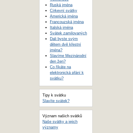
Ruská jména
Církevní svátky
Americká jména
Francouzská jména
Italská jména
Svátek zamilovaných
Dali byste svým
dětem dvě křestní
jména?
Slavíme Mezinárodní
den žen?
Co říkáte na
elektronická přání k
svátku?
Tipy k svátku
Slavíte svátek?
Význam našich svátků
Naše svátky a jejich
významy