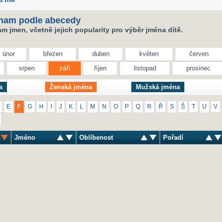
nam podle abecedy
 jmen, včetně jejich popularity pro výběr jména dítě.
únor
březen
duben
květen
červen
srpen
září
říjen
listopad
prosinec
a
Ženská jména
Mužská jména
E
F
G
H
I
J
K
L
M
N
O
P
Q
R
Ř
S
Š
T
U
V
Jméno
Oblíbenost
Pořadí