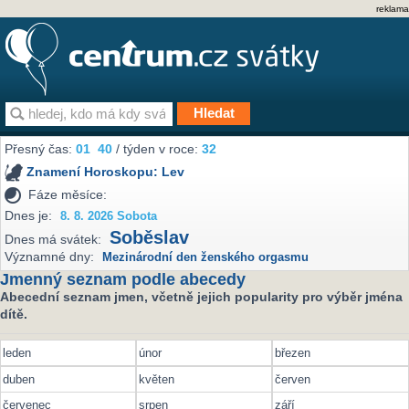
reklama
Přesný čas:
01
40
/ týden v roce:
32
Znamení Horoskopu:
Lev
Fáze měsíce:
Dnes je:
8. 8. 2026 Sobota
Soběslav
Dnes má svátek:
Významné dny:
Mezinárodní den ženského orgasmu
Jmenný seznam podle abecedy
Abecední seznam jmen, včetně jejich popularity pro výběr jména
dítě.
leden
únor
březen
duben
květen
červen
červenec
srpen
září