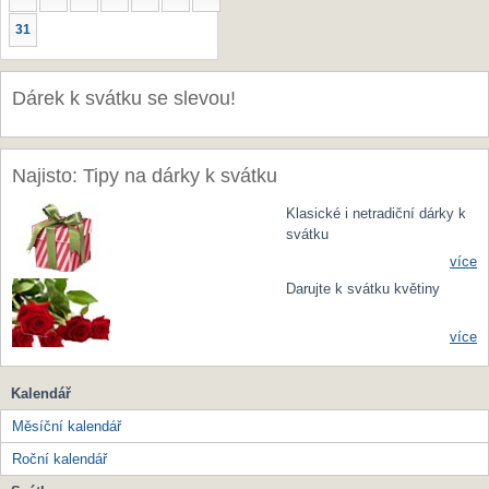
31
Dárek k svátku se slevou!
Najisto: Tipy na dárky k svátku
Klasické i netradiční dárky k
svátku
více
Darujte k svátku květiny
více
Kalendář
Měsíční kalendář
Roční kalendář