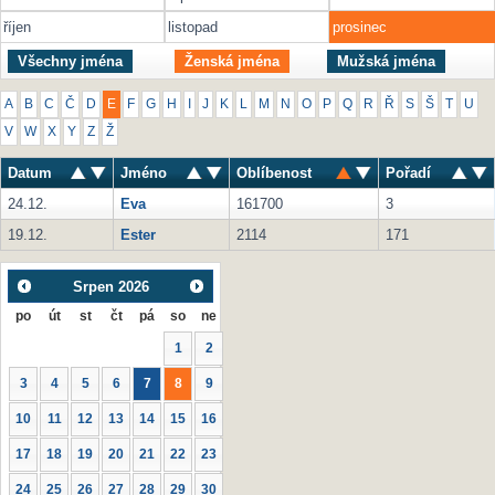
říjen
listopad
prosinec
Všechny jména
Ženská jména
Mužská jména
A
B
C
Č
D
E
F
G
H
I
J
K
L
M
N
O
P
Q
R
Ř
S
Š
T
U
V
W
X
Y
Z
Ž
Datum
Jméno
Oblíbenost
Pořadí
24.12.
Eva
161700
3
19.12.
Ester
2114
171
Srpen
2026
po
út
st
čt
pá
so
ne
1
2
3
4
5
6
7
8
9
10
11
12
13
14
15
16
17
18
19
20
21
22
23
24
25
26
27
28
29
30