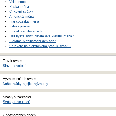
Velikonoce
Ruská jména
Církevní svátky
Americká jména
Francouzská jména
Italská jména
Svátek zamilovaných
Dali byste svým dětem dvě křestní jména?
Slavíme Mezinárodní den žen?
Co říkáte na elektronická přání k svátku?
Tipy k svátku
Slavíte svátek?
Význam našich svátků
Naše svátky a jejich významy
Svátky v zahraničí
Svátky u sousedů
O významných dnech