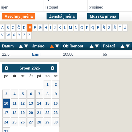
říjen
listopad
prosinec
Všechny jména
Ženská jména
Mužská jména
A
B
C
Č
D
E
F
G
H
I
J
K
L
M
N
O
P
Q
R
Ř
S
Š
T
U
V
W
X
Y
Z
Ž
Datum
Jméno
Oblíbenost
Pořadí
22.5.
Emil
10580
65
Srpen
2026
po
út
st
čt
pá
so
ne
1
2
3
4
5
6
7
8
9
10
11
12
13
14
15
16
17
18
19
20
21
22
23
24
25
26
27
28
29
30
31