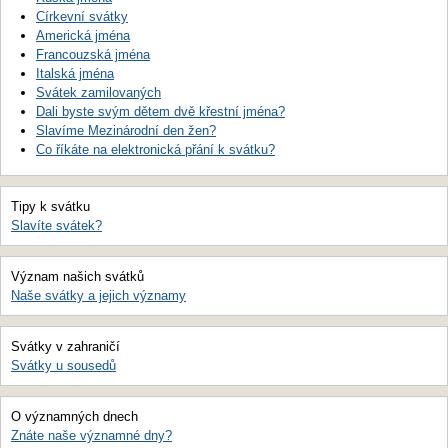
Církevní svátky
Americká jména
Francouzská jména
Italská jména
Svátek zamilovaných
Dali byste svým dětem dvě křestní jména?
Slavíme Mezinárodní den žen?
Co říkáte na elektronická přání k svátku?
Tipy k svátku
Slavíte svátek?
Význam našich svátků
Naše svátky a jejich významy
Svátky v zahraničí
Svátky u sousedů
O významných dnech
Znáte naše významné dny?