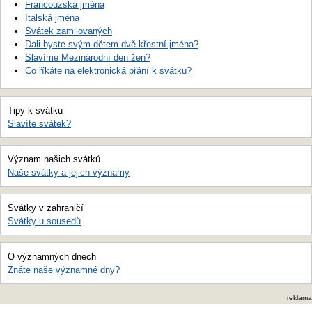
Francouzská jména
Italská jména
Svátek zamilovaných
Dali byste svým dětem dvě křestní jména?
Slavíme Mezinárodní den žen?
Co říkáte na elektronická přání k svátku?
Tipy k svátku
Slavíte svátek?
Význam našich svátků
Naše svátky a jejich významy
Svátky v zahraničí
Svátky u sousedů
O významných dnech
Znáte naše významné dny?
reklama