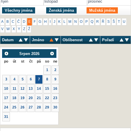
říjen
listopad
prosinec
Všechny jména
Ženská jména
Mužská jména
A
B
C
Č
D
E
F
G
H
I
J
K
L
M
N
O
P
Q
R
Ř
S
Š
T
U
V
W
X
Y
Z
Ž
Datum
Jméno
Oblíbenost
Pořadí
Srpen
2026
po
út
st
čt
pá
so
ne
1
2
3
4
5
6
7
8
9
10
11
12
13
14
15
16
17
18
19
20
21
22
23
24
25
26
27
28
29
30
31