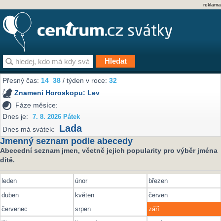
reklama
Přesný čas:
14
:
38
/ týden v roce:
32
Znamení Horoskopu:
Lev
Fáze měsíce:
Dnes je:
7. 8. 2026 Pátek
Lada
Dnes má svátek:
Jmenný seznam podle abecedy
Abecední seznam jmen, včetně jejich popularity pro výběr jména
dítě.
leden
únor
březen
duben
květen
červen
červenec
srpen
září