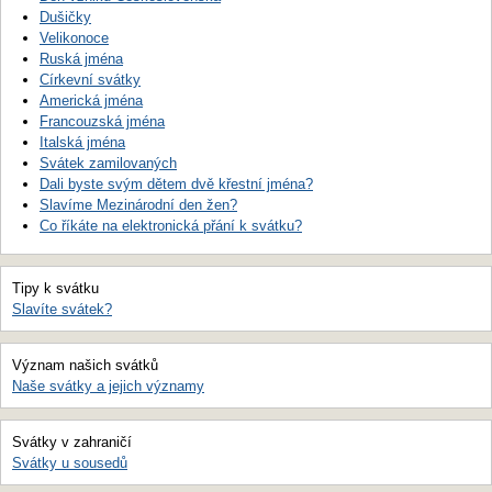
Dušičky
Velikonoce
Ruská jména
Církevní svátky
Americká jména
Francouzská jména
Italská jména
Svátek zamilovaných
Dali byste svým dětem dvě křestní jména?
Slavíme Mezinárodní den žen?
Co říkáte na elektronická přání k svátku?
Tipy k svátku
Slavíte svátek?
Význam našich svátků
Naše svátky a jejich významy
Svátky v zahraničí
Svátky u sousedů