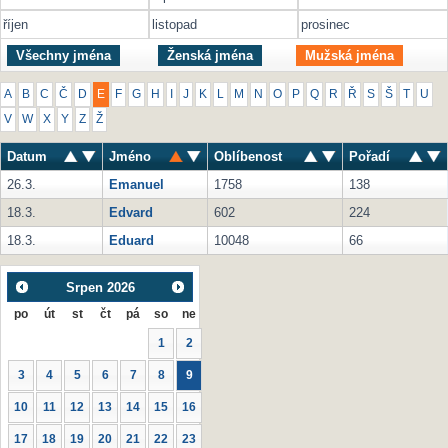
říjen
listopad
prosinec
Všechny jména
Ženská jména
Mužská jména
A
B
C
Č
D
E
F
G
H
I
J
K
L
M
N
O
P
Q
R
Ř
S
Š
T
U
V
W
X
Y
Z
Ž
Datum
Jméno
Oblíbenost
Pořadí
26.3.
Emanuel
1758
138
18.3.
Edvard
602
224
18.3.
Eduard
10048
66
Srpen
2026
po
út
st
čt
pá
so
ne
1
2
3
4
5
6
7
8
9
10
11
12
13
14
15
16
17
18
19
20
21
22
23