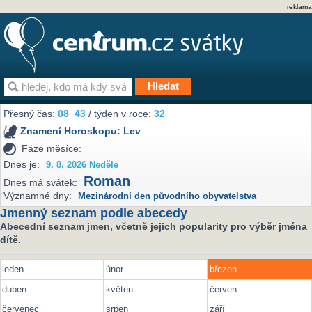
reklama
Přesný čas:
08
43
/ týden v roce:
32
Znamení Horoskopu:
Lev
Fáze měsíce:
Dnes je:
9. 8. 2026 Neděle
Roman
Dnes má svátek:
Významné dny:
Mezinárodní den původního obyvatelstva
Jmenný seznam podle abecedy
Abecední seznam jmen, včetně jejich popularity pro výběr jména
dítě.
leden
únor
březen
duben
květen
červen
červenec
srpen
září