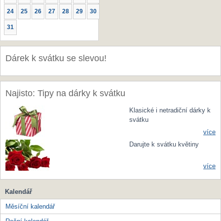
24
25
26
27
28
29
30
31
Dárek k svátku se slevou!
Najisto: Tipy na dárky k svátku
Klasické i netradiční dárky k
svátku
více
Darujte k svátku květiny
více
Kalendář
Měsíční kalendář