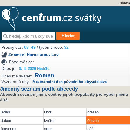
reklama
Přesný čas:
08
:
49
/ týden v roce:
32
Znamení Horoskopu:
Lev
Fáze měsíce:
Dnes je:
9. 8. 2026 Neděle
Roman
Dnes má svátek:
Významné dny:
Mezinárodní den původního obyvatelstva
Jmenný seznam podle abecedy
Abecední seznam jmen, včetně jejich popularity pro výběr jména
dítě.
leden
únor
březen
duben
květen
červen
červenec
srpen
září