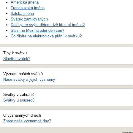
Americká jména
Francouzská jména
Italská jména
Svátek zamilovaných
Dali byste svým dětem dvě křestní jména?
Slavíme Mezinárodní den žen?
Co říkáte na elektronická přání k svátku?
Tipy k svátku
Slavíte svátek?
Význam našich svátků
Naše svátky a jejich významy
Svátky v zahraničí
Svátky u sousedů
O významných dnech
Znáte naše významné dny?
reklama