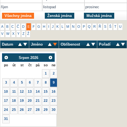
říjen
listopad
prosinec
Všechny jména
Ženská jména
Mužská jména
A
B
C
Č
D
E
F
G
H
I
J
K
L
M
N
O
P
Q
R
Ř
S
Š
T
U
V
W
X
Y
Z
Ž
Datum
Jméno
Oblíbenost
Pořadí
Srpen
2026
po
út
st
čt
pá
so
ne
1
2
3
4
5
6
7
8
9
10
11
12
13
14
15
16
17
18
19
20
21
22
23
24
25
26
27
28
29
30
31