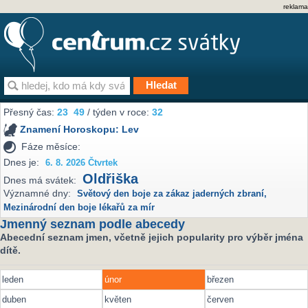
reklama
Přesný čas:
23
:
49
/ týden v roce:
32
Znamení Horoskopu:
Lev
Fáze měsíce:
Dnes je:
6. 8. 2026 Čtvrtek
Oldřiška
Dnes má svátek:
Významné dny:
Světový den boje za zákaz jaderných zbraní
,
Mezinárodní den boje lékařů za mír
Jmenný seznam podle abecedy
Abecední seznam jmen, včetně jejich popularity pro výběr jména
dítě.
leden
únor
březen
duben
květen
červen