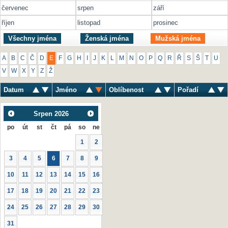
červenec
srpen
září
říjen
listopad
prosinec
Všechny jména
Ženská jména
Mužská jména
A
B
C
Č
D
E
F
G
H
I
J
K
L
M
N
O
P
Q
R
Ř
S
Š
T
U
V
W
X
Y
Z
Ž
Datum
Jméno
Oblíbenost
Pořadí
Srpen
2026
po
út
st
čt
pá
so
ne
1
2
3
4
5
6
7
8
9
10
11
12
13
14
15
16
17
18
19
20
21
22
23
24
25
26
27
28
29
30
31