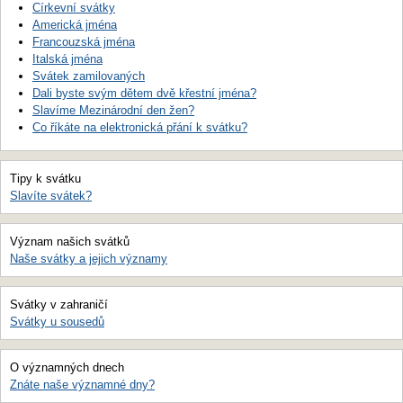
Církevní svátky
Americká jména
Francouzská jména
Italská jména
Svátek zamilovaných
Dali byste svým dětem dvě křestní jména?
Slavíme Mezinárodní den žen?
Co říkáte na elektronická přání k svátku?
Tipy k svátku
Slavíte svátek?
Význam našich svátků
Naše svátky a jejich významy
Svátky v zahraničí
Svátky u sousedů
O významných dnech
Znáte naše významné dny?