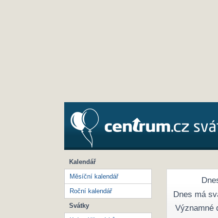
Kalendář
Měsíční kalendář
Dnes
Roční kalendář
Dnes má sv
Svátky
Významné 