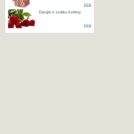
více
Darujte k svátku květiny
více