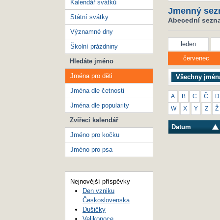
Kalendář svátků
Jmenný sez
Státní svátky
Abecední seznam
Významné dny
leden
Školní prázdniny
červenec
Hledáte jméno
Jména pro děti
Všechny jmén
Jména dle četnosti
A
B
C
Č
D
Jména dle popularity
W
X
Y
Z
Ž
Zvířecí kalendář
Datum
Jméno pro kočku
Jméno pro psa
Nejnovější příspěvky
Den vzniku
Československa
Dušičky
Velikonoce