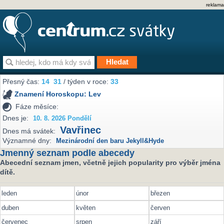
reklama
Přesný čas:
14
31
/ týden v roce:
33
Znamení Horoskopu:
Lev
Fáze měsíce:
Dnes je:
10. 8. 2026 Pondělí
Vavřinec
Dnes má svátek:
Významné dny:
Mezinárodní den baru Jekyll&Hyde
Jmenný seznam podle abecedy
Abecední seznam jmen, včetně jejich popularity pro výběr jména
dítě.
leden
únor
březen
duben
květen
červen
červenec
srpen
září