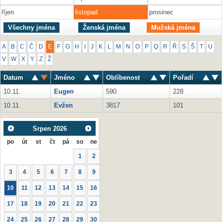
říjen
listopad
prosinec
Všechny jména
Ženská jména
Mužská jména
A
B
C
Č
D
E
F
G
H
I
J
K
L
M
N
O
P
Q
R
Ř
S
Š
T
U
V
W
X
Y
Z
Ž
Datum
Jméno
Oblíbenost
Pořadí
10.11.
Eugen
590
228
10.11.
Evžen
3817
101
Srpen
2026
po
út
st
čt
pá
so
ne
1
2
3
4
5
6
7
8
9
10
11
12
13
14
15
16
17
18
19
20
21
22
23
24
25
26
27
28
29
30