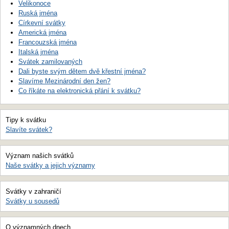
Velikonoce
Ruská jména
Církevní svátky
Americká jména
Francouzská jména
Italská jména
Svátek zamilovaných
Dali byste svým dětem dvě křestní jména?
Slavíme Mezinárodní den žen?
Co říkáte na elektronická přání k svátku?
Tipy k svátku
Slavíte svátek?
Význam našich svátků
Naše svátky a jejich významy
Svátky v zahraničí
Svátky u sousedů
O významných dnech