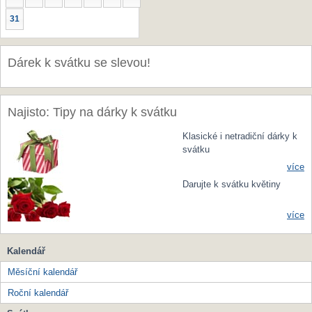
31
Dárek k svátku se slevou!
Najisto: Tipy na dárky k svátku
Klasické i netradiční dárky k
svátku
více
Darujte k svátku květiny
více
Kalendář
Měsíční kalendář
Roční kalendář