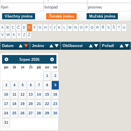
říjen
listopad
prosinec
Všechny jména
Ženská jména
Mužská jména
A
B
C
Č
D
E
F
G
H
I
J
K
L
M
N
O
P
Q
R
Ř
S
Š
T
U
V
W
X
Y
Z
Ž
Datum
Jméno
Oblíbenost
Pořadí
Srpen
2026
po
út
st
čt
pá
so
ne
1
2
3
4
5
6
7
8
9
10
11
12
13
14
15
16
17
18
19
20
21
22
23
24
25
26
27
28
29
30
31