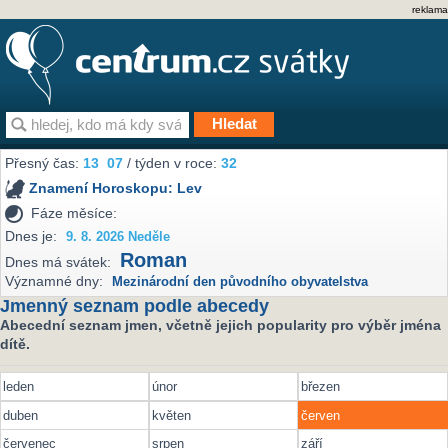
reklama
Přesný čas:
13
:
07
/ týden v roce:
32
Znamení Horoskopu:
Lev
Fáze měsíce:
Dnes je:
9. 8. 2026 Neděle
Roman
Dnes má svátek:
Významné dny:
Mezinárodní den původního obyvatelstva
Jmenný seznam podle abecedy
Abecední seznam jmen, včetně jejich popularity pro výběr jména
dítě.
leden
únor
březen
duben
květen
červen
červenec
srpen
září