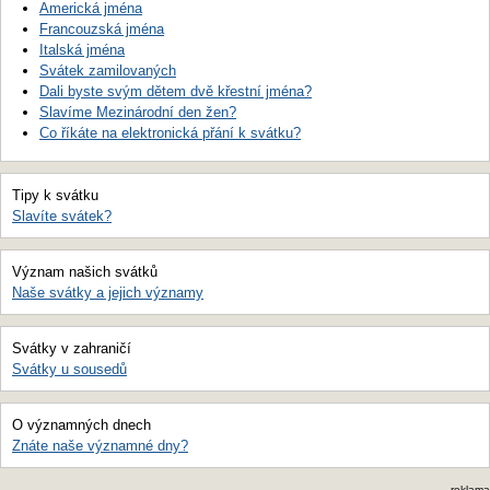
Americká jména
Francouzská jména
Italská jména
Svátek zamilovaných
Dali byste svým dětem dvě křestní jména?
Slavíme Mezinárodní den žen?
Co říkáte na elektronická přání k svátku?
Tipy k svátku
Slavíte svátek?
Význam našich svátků
Naše svátky a jejich významy
Svátky v zahraničí
Svátky u sousedů
O významných dnech
Znáte naše významné dny?
reklama