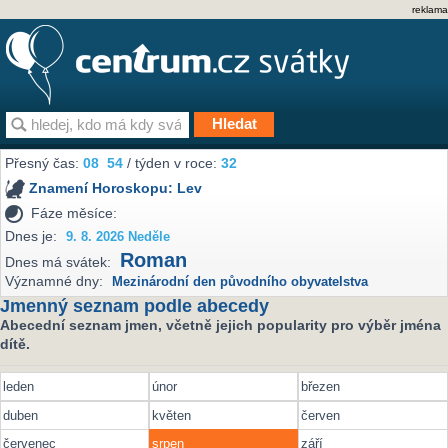
reklama
Přesný čas:
08
54
/ týden v roce:
32
Znamení Horoskopu:
Lev
Fáze měsíce:
Dnes je:
9. 8. 2026 Neděle
Roman
Dnes má svátek:
Významné dny:
Mezinárodní den původního obyvatelstva
Jmenný seznam podle abecedy
Abecední seznam jmen, včetně jejich popularity pro výběr jména
dítě.
leden
únor
březen
duben
květen
červen
červenec
srpen
září