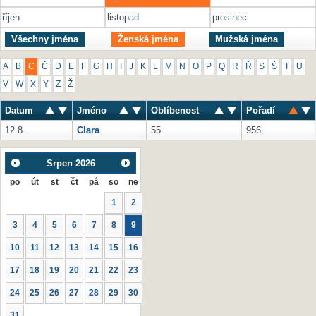
říjen
listopad
prosinec
Všechny jména
Ženská jména
Mužská jména
A
B
C
Č
D
E
F
G
H
I
J
K
L
M
N
O
P
Q
R
Ř
S
Š
T
U
V
W
X
Y
Z
Ž
Datum
Jméno
Oblíbenost
Pořadí
12.8.
Clara
55
956
Srpen
2026
po
út
st
čt
pá
so
ne
1
2
3
4
5
6
7
8
9
10
11
12
13
14
15
16
17
18
19
20
21
22
23
24
25
26
27
28
29
30
31