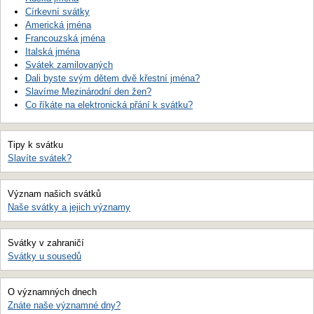
Církevní svátky
Americká jména
Francouzská jména
Italská jména
Svátek zamilovaných
Dali byste svým dětem dvě křestní jména?
Slavíme Mezinárodní den žen?
Co říkáte na elektronická přání k svátku?
Tipy k svátku
Slavíte svátek?
Význam našich svátků
Naše svátky a jejich významy
Svátky v zahraničí
Svátky u sousedů
O významných dnech
Znáte naše významné dny?