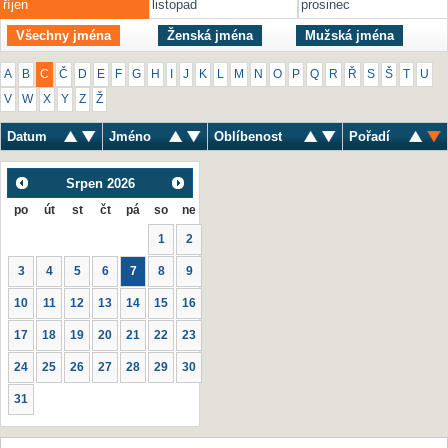
říjen
listopad
prosinec
Všechny jména
Ženská jména
Mužská jména
A
B
C
Č
D
E
F
G
H
I
J
K
L
M
N
O
P
Q
R
Ř
S
Š
T
U
V
W
X
Y
Z
Ž
Datum
Jméno
Oblíbenost
Pořadí
Srpen
2026
po
út
st
čt
pá
so
ne
1
2
3
4
5
6
7
8
9
10
11
12
13
14
15
16
17
18
19
20
21
22
23
24
25
26
27
28
29
30
31