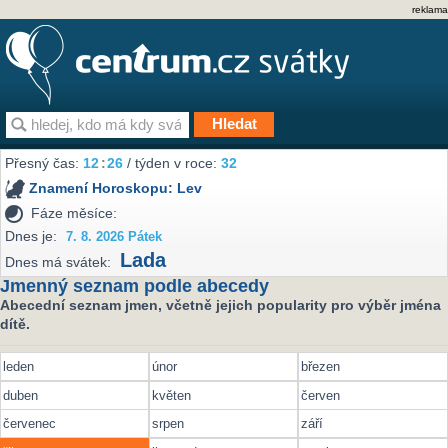
reklama
Přesný čas:
12
:
26
/ týden v roce:
32
Znamení Horoskopu:
Lev
Fáze měsíce:
Dnes je:
7. 8. 2026 Pátek
Lada
Dnes má svátek:
Jmenný seznam podle abecedy
Abecední seznam jmen, včetně jejich popularity pro výběr jména
dítě.
leden
únor
březen
duben
květen
červen
červenec
srpen
září