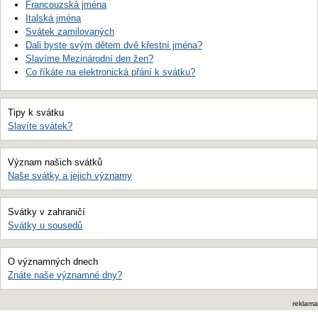
Francouzská jména
Italská jména
Svátek zamilovaných
Dali byste svým dětem dvě křestní jména?
Slavíme Mezinárodní den žen?
Co říkáte na elektronická přání k svátku?
Tipy k svátku
Slavíte svátek?
Význam našich svátků
Naše svátky a jejich významy
Svátky v zahraničí
Svátky u sousedů
O významných dnech
Znáte naše významné dny?
reklama