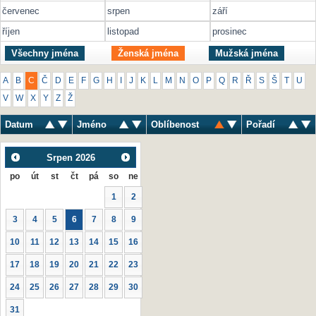
červenec
srpen
září
říjen
listopad
prosinec
Všechny jména
Ženská jména
Mužská jména
A
B
C
Č
D
E
F
G
H
I
J
K
L
M
N
O
P
Q
R
Ř
S
Š
T
U
V
W
X
Y
Z
Ž
Datum
Jméno
Oblíbenost
Pořadí
Srpen
2026
po
út
st
čt
pá
so
ne
1
2
3
4
5
6
7
8
9
10
11
12
13
14
15
16
17
18
19
20
21
22
23
24
25
26
27
28
29
30
31