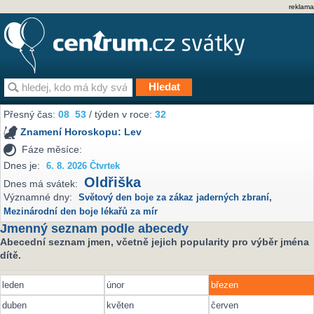
reklama
Přesný čas:
08
53
/ týden v roce:
32
Znamení Horoskopu:
Lev
Fáze měsíce:
Dnes je:
6. 8. 2026 Čtvrtek
Oldřiška
Dnes má svátek:
Významné dny:
Světový den boje za zákaz jaderných zbraní
,
Mezinárodní den boje lékařů za mír
Jmenný seznam podle abecedy
Abecední seznam jmen, včetně jejich popularity pro výběr jména
dítě.
leden
únor
březen
duben
květen
červen