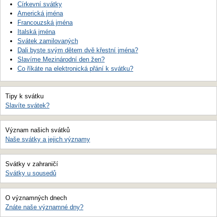
Církevní svátky
Americká jména
Francouzská jména
Italská jména
Svátek zamilovaných
Dali byste svým dětem dvě křestní jména?
Slavíme Mezinárodní den žen?
Co říkáte na elektronická přání k svátku?
Tipy k svátku
Slavíte svátek?
Význam našich svátků
Naše svátky a jejich významy
Svátky v zahraničí
Svátky u sousedů
O významných dnech
Znáte naše významné dny?