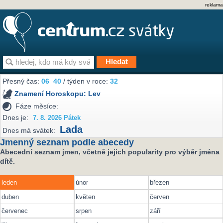
reklama
Přesný čas:
06
:
40
/ týden v roce:
32
Znamení Horoskopu:
Lev
Fáze měsíce:
Dnes je:
7. 8. 2026 Pátek
Lada
Dnes má svátek:
Jmenný seznam podle abecedy
Abecední seznam jmen, včetně jejich popularity pro výběr jména
dítě.
leden
únor
březen
duben
květen
červen
červenec
srpen
září