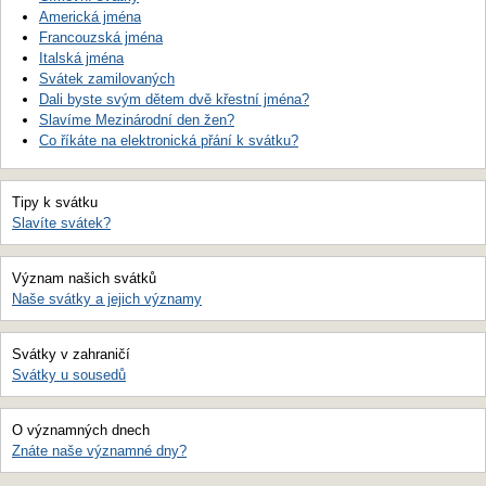
Americká jména
Francouzská jména
Italská jména
Svátek zamilovaných
Dali byste svým dětem dvě křestní jména?
Slavíme Mezinárodní den žen?
Co říkáte na elektronická přání k svátku?
Tipy k svátku
Slavíte svátek?
Význam našich svátků
Naše svátky a jejich významy
Svátky v zahraničí
Svátky u sousedů
O významných dnech
Znáte naše významné dny?