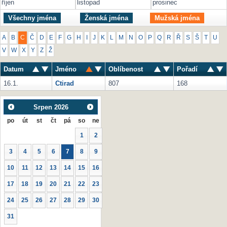
říjen
listopad
prosinec
Všechny jména
Ženská jména
Mužská jména
A
B
C
Č
D
E
F
G
H
I
J
K
L
M
N
O
P
Q
R
Ř
S
Š
T
U
V
W
X
Y
Z
Ž
Datum
Jméno
Oblíbenost
Pořadí
16.1.
Ctirad
807
168
Srpen
2026
po
út
st
čt
pá
so
ne
1
2
3
4
5
6
7
8
9
10
11
12
13
14
15
16
17
18
19
20
21
22
23
24
25
26
27
28
29
30
31