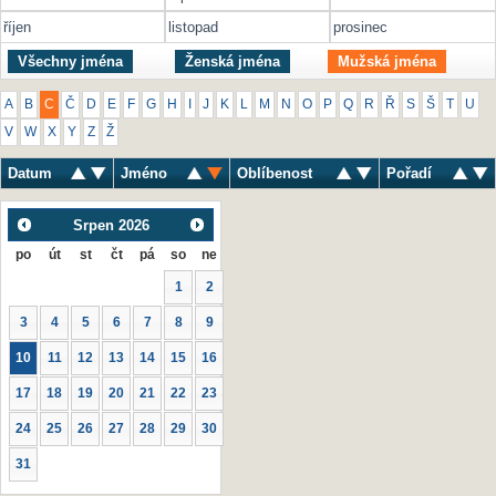
říjen
listopad
prosinec
Všechny jména
Ženská jména
Mužská jména
A
B
C
Č
D
E
F
G
H
I
J
K
L
M
N
O
P
Q
R
Ř
S
Š
T
U
V
W
X
Y
Z
Ž
Datum
Jméno
Oblíbenost
Pořadí
Srpen
2026
po
út
st
čt
pá
so
ne
1
2
3
4
5
6
7
8
9
10
11
12
13
14
15
16
17
18
19
20
21
22
23
24
25
26
27
28
29
30
31