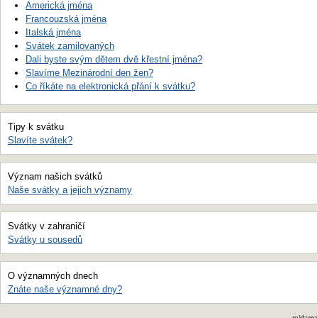
Americká jména
Francouzská jména
Italská jména
Svátek zamilovaných
Dali byste svým dětem dvě křestní jména?
Slavíme Mezinárodní den žen?
Co říkáte na elektronická přání k svátku?
Tipy k svátku
Slavíte svátek?
Význam našich svátků
Naše svátky a jejich významy
Svátky v zahraničí
Svátky u sousedů
O významných dnech
Znáte naše významné dny?
reklama