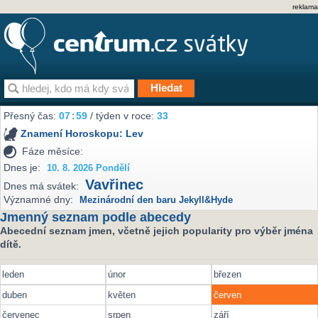
reklama
Přesný čas:
07
:
59
/ týden v roce:
33
Znamení Horoskopu:
Lev
Fáze měsíce:
Dnes je:
10. 8. 2026 Pondělí
Vavřinec
Dnes má svátek:
Významné dny:
Mezinárodní den baru Jekyll&Hyde
Jmenný seznam podle abecedy
Abecední seznam jmen, včetně jejich popularity pro výběr jména
dítě.
leden
únor
březen
duben
květen
červen
červenec
srpen
září