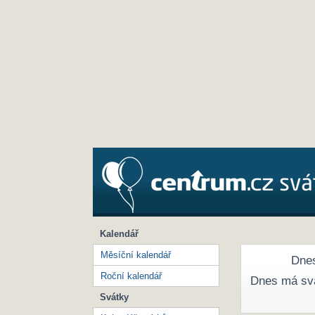
Kalendář
Měsíční kalendář
Dnes
Roční kalendář
Dnes má sv
Svátky