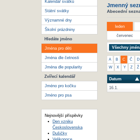
Kalendář svátků
Jmenný sez
Státní svátky
Abecední seznam
Významné dny
leden
Školní prázdniny
červenec
Hledáte jméno
Všechny jmén
Jména pro děti
Jména dle četnosti
A
B
C
Č
D
Jména dle popularity
W
X
Y
Z
Ž
Zvířecí kalendář
Datum
Jméno pro kočku
16.1.
Jméno pro psa
Nejnovější příspěvky
Den vzniku
Československa
Dušičky
Velikonoce