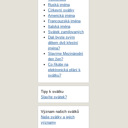
Ruská jména
Církevní svátky
Americká jména
Francouzská jména
Italská jména
Svátek zamilovaných
Dali byste svým
dětem dvě křestní
jména?
Slavíme Mezinárodní
den žen?
Co říkáte na
elektronická přání k
svátku?
Tipy k svátku
Slavíte svátek?
Význam našich svátků
Naše svátky a jejich
významy