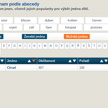
nam podle abecedy
 jmen, včetně jejich popularity pro výběr jména dítě.
únor
březen
duben
květen
červen
srpen
září
říjen
listopad
prosinec
a
Ženská jména
Mužská jména
E
F
G
H
I
J
K
L
M
N
O
P
Q
R
Ř
S
Š
T
U
V
Jméno
Oblíbenost
Pořadí
Ctirad
807
168