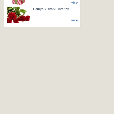
více
Darujte k svátku květiny
více