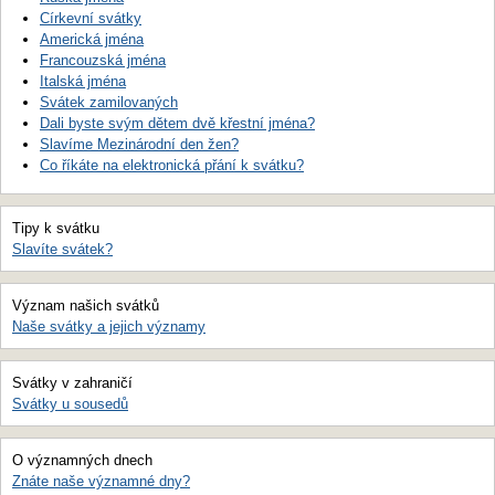
Církevní svátky
Americká jména
Francouzská jména
Italská jména
Svátek zamilovaných
Dali byste svým dětem dvě křestní jména?
Slavíme Mezinárodní den žen?
Co říkáte na elektronická přání k svátku?
Tipy k svátku
Slavíte svátek?
Význam našich svátků
Naše svátky a jejich významy
Svátky v zahraničí
Svátky u sousedů
O významných dnech
Znáte naše významné dny?