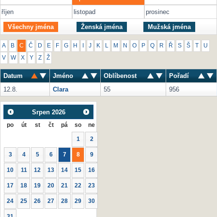
říjen
listopad
prosinec
Všechny jména
Ženská jména
Mužská jména
A
B
C
Č
D
E
F
G
H
I
J
K
L
M
N
O
P
Q
R
Ř
S
Š
T
U
V
W
X
Y
Z
Ž
Datum
Jméno
Oblíbenost
Pořadí
12.8.
Clara
55
956
Srpen
2026
po
út
st
čt
pá
so
ne
1
2
3
4
5
6
7
8
9
10
11
12
13
14
15
16
17
18
19
20
21
22
23
24
25
26
27
28
29
30
31