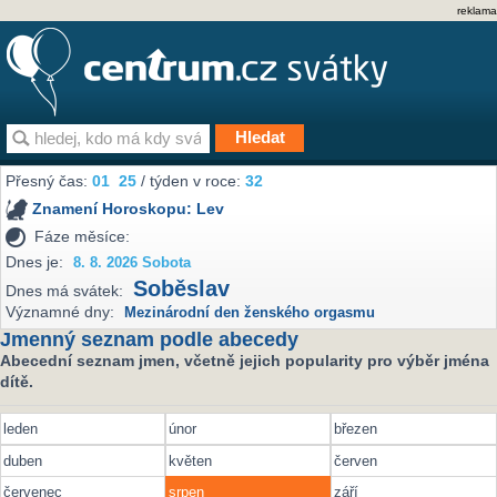
reklama
Přesný čas:
01
25
/ týden v roce:
32
Znamení Horoskopu:
Lev
Fáze měsíce:
Dnes je:
8. 8. 2026 Sobota
Soběslav
Dnes má svátek:
Významné dny:
Mezinárodní den ženského orgasmu
Jmenný seznam podle abecedy
Abecední seznam jmen, včetně jejich popularity pro výběr jména
dítě.
leden
únor
březen
duben
květen
červen
červenec
srpen
září