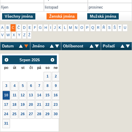
říjen
listopad
prosinec
Všechny jména
Ženská jména
Mužská jména
A
B
C
Č
D
E
F
G
H
I
J
K
L
M
N
O
P
Q
R
Ř
S
Š
T
U
V
W
X
Y
Z
Ž
Datum
Jméno
Oblíbenost
Pořadí
Srpen
2026
po
út
st
čt
pá
so
ne
1
2
3
4
5
6
7
8
9
10
11
12
13
14
15
16
17
18
19
20
21
22
23
24
25
26
27
28
29
30
31