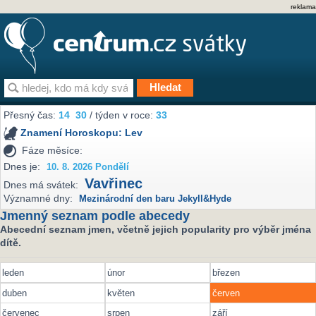
reklama
Přesný čas:
14
:
30
/ týden v roce:
33
Znamení Horoskopu:
Lev
Fáze měsíce:
Dnes je:
10. 8. 2026 Pondělí
Vavřinec
Dnes má svátek:
Významné dny:
Mezinárodní den baru Jekyll&Hyde
Jmenný seznam podle abecedy
Abecední seznam jmen, včetně jejich popularity pro výběr jména
dítě.
leden
únor
březen
duben
květen
červen
červenec
srpen
září