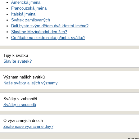
Americká jména
Francouzská jména
Italská jména
Svátek zamilovaných
Dali byste svým dětem dvě křestní jména?
Slavíme Mezinárodní den žen?
Co říkáte na elektronická přání k svátku?
Tipy k svátku
Slavíte svátek?
Význam našich svátků
Naše svátky a jejich významy
Svátky v zahraničí
Svátky u sousedů
O významných dnech
Znáte naše významné dny?
reklama