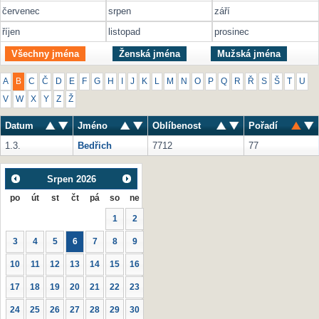
červenec
srpen
září
říjen
listopad
prosinec
Všechny jména
Ženská jména
Mužská jména
A
B
C
Č
D
E
F
G
H
I
J
K
L
M
N
O
P
Q
R
Ř
S
Š
T
U
V
W
X
Y
Z
Ž
Datum
Jméno
Oblíbenost
Pořadí
1.3.
Bedřich
7712
77
Srpen
2026
po
út
st
čt
pá
so
ne
1
2
3
4
5
6
7
8
9
10
11
12
13
14
15
16
17
18
19
20
21
22
23
24
25
26
27
28
29
30