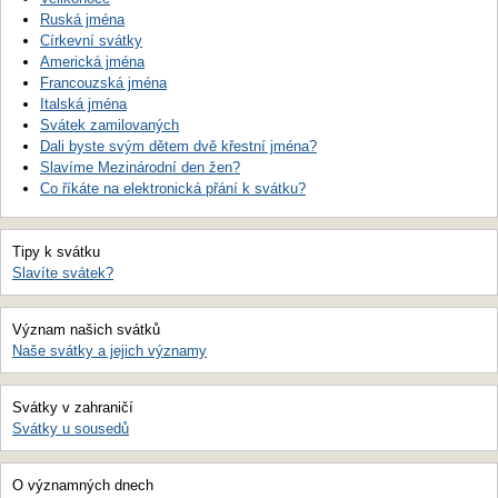
Ruská jména
Církevní svátky
Americká jména
Francouzská jména
Italská jména
Svátek zamilovaných
Dali byste svým dětem dvě křestní jména?
Slavíme Mezinárodní den žen?
Co říkáte na elektronická přání k svátku?
Tipy k svátku
Slavíte svátek?
Význam našich svátků
Naše svátky a jejich významy
Svátky v zahraničí
Svátky u sousedů
O významných dnech