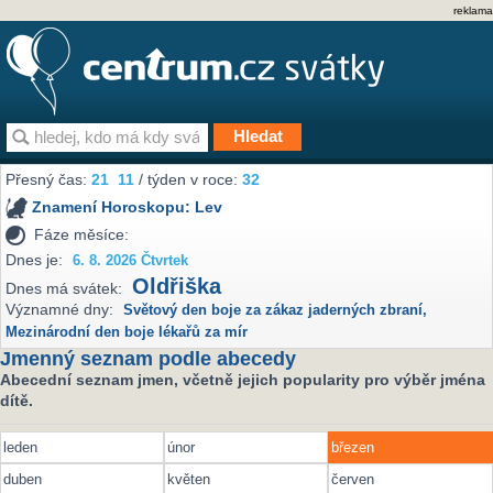
reklama
Přesný čas:
21
11
/ týden v roce:
32
Znamení Horoskopu:
Lev
Fáze měsíce:
Dnes je:
6. 8. 2026 Čtvrtek
Oldřiška
Dnes má svátek:
Významné dny:
Světový den boje za zákaz jaderných zbraní
,
Mezinárodní den boje lékařů za mír
Jmenný seznam podle abecedy
Abecední seznam jmen, včetně jejich popularity pro výběr jména
dítě.
leden
únor
březen
duben
květen
červen