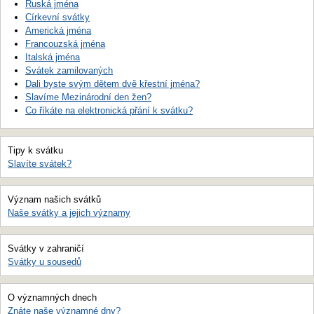
Ruská jména
Církevní svátky
Americká jména
Francouzská jména
Italská jména
Svátek zamilovaných
Dali byste svým dětem dvě křestní jména?
Slavíme Mezinárodní den žen?
Co říkáte na elektronická přání k svátku?
Tipy k svátku
Slavíte svátek?
Význam našich svátků
Naše svátky a jejich významy
Svátky v zahraničí
Svátky u sousedů
O významných dnech
Znáte naše významné dny?