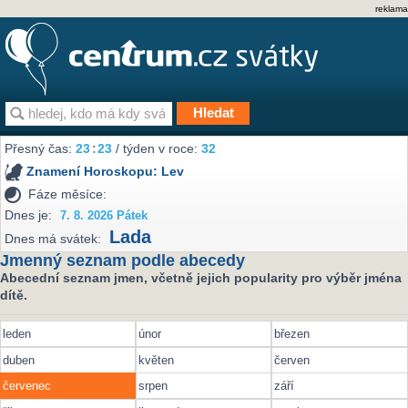
reklama
Přesný čas:
23
23
/ týden v roce:
32
Znamení Horoskopu:
Lev
Fáze měsíce:
Dnes je:
7. 8. 2026 Pátek
Lada
Dnes má svátek:
Jmenný seznam podle abecedy
Abecední seznam jmen, včetně jejich popularity pro výběr jména
dítě.
leden
únor
březen
duben
květen
červen
červenec
srpen
září