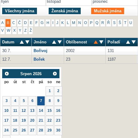
říjen
listopad
prosinec
Všechny jména
Ženská jména
Mužská jména
A
B
C
Č
D
E
F
G
H
I
J
K
L
M
N
O
P
Q
R
Ř
S
Š
T
U
V
W
X
Y
Z
Ž
Datum
Jméno
Oblíbenost
Pořadí
30.7.
Bořivoj
2002
131
12.7.
Bořek
23
1187
Srpen
2026
po
út
st
čt
pá
so
ne
1
2
3
4
5
6
7
8
9
10
11
12
13
14
15
16
17
18
19
20
21
22
23
24
25
26
27
28
29
30